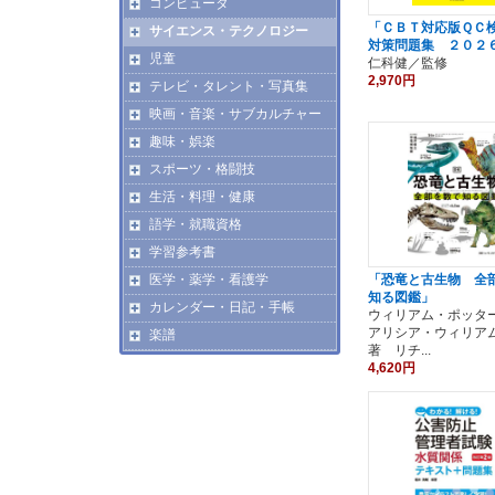
コンピュータ
「ＣＢＴ対応版ＱＣ
サイエンス・テクノロジー
対策問題集 ２０２
児童
仁科健／監修
2,970円
テレビ・タレント・写真集
映画・音楽・サブカルチャー
趣味・娯楽
スポーツ・格闘技
生活・料理・健康
語学・就職資格
学習参考書
「恐竜と古生物 全
医学・薬学・看護学
知る図鑑」
カレンダー・日記・手帳
ウィリアム・ポッ
アリシア・ウィリア
楽譜
著 リチ...
4,620円