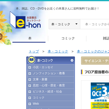
本、雑誌、CD・DVDをお近くの本屋さんに送料無料でお届け！
本
コミック
雑
トップ
>
本・コミック
>
本・コミックのジャ
サイエンス・テ
小説・エッセイ
ノンフィクション・教養
文庫・新書
思想・心理・歴史・教育
ビジネス・経済・社会
コミック
Web