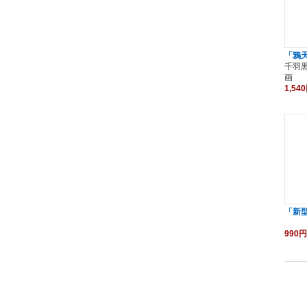
「鴉
千羽
画
1,54
「新
990円