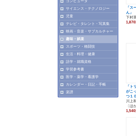
コンピュータ
「ス
サイエンス・テクノロジー
ん」
児童
下村
1,87
テレビ・タレント・写真集
映画・音楽・サブカルチャー
趣味・娯楽
スポーツ・格闘技
生活・料理・健康
語学・就職資格
学習参考書
医学・薬学・看護学
カレンダー・日記・手帳
「ト
がこ
楽譜
つ１
川上
〔ほ
1,54