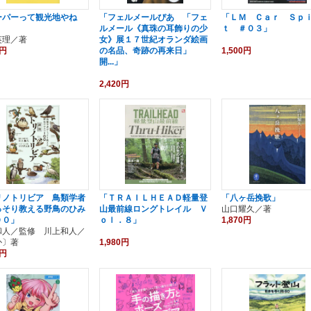
ーパーって観光地やね
「フェルメールぴあ 「フェ
「ＬＭ Ｃａｒ Ｓｐ
ルメール《真珠の耳飾りの少
ｔ ＃０３」
英理／著
女》展１７世紀オランダ絵画
0円
の名品、奇跡の再来日」
1,500円
開...」
2,420円
リノトリビア 鳥類学者
「ＴＲＡＩＬＨＥＡＤ軽量登
「八ヶ岳挽歌」
っそり教える野鳥のひみ
山最前線ロングトレイル Ｖ
山口耀久／著
００」
ｏｌ．８」
1,870円
和人／監修 川上和人／
か〕著
1,980円
0円