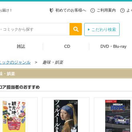
初めてのお客様へ
ご利用案内
よ
お届け！
こだわり検索
雑誌
CD
DVD・Blu-ray
ミックのジャンル
>
趣味・娯楽
味・娯楽