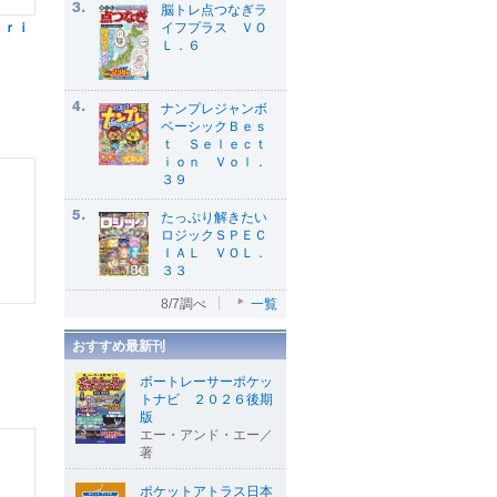
脳トレ点つなぎラ
イフプラス ＶＯ
ｉｒｉ
Ｌ．６
ナンプレジャンボ
ベーシックＢｅｓ
ｔ Ｓｅｌｅｃｔ
ｉｏｎ Ｖｏｌ．
３９
たっぷり解きたい
ロジックＳＰＥＣ
ＩＡＬ ＶＯＬ．
３３
8/7調べ
一覧
おすすめ最新刊
ボートレーサーポケッ
トナビ ２０２６後期
版
エー・アンド・エー／
著
ポケットアトラス日本