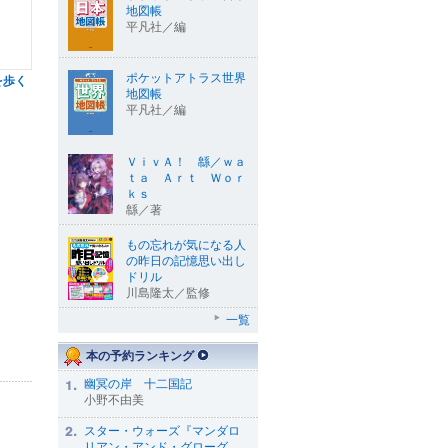
地図帳
平凡社／編
ポケットアトラス世界
を歩く
地図帳
平凡社／編
ＶｉｖＡ！ 緜／ｗａ
ｔａ Ａｒｔ Ｗｏｒ
ｋｓ
緜／著
もの忘れが気になる人
の昨日の記憶思い出し
ドリル
川島隆太／監修
一覧
本の予約ランキング
幽冥の岸 十二国記
小野不由美
スター・ウォーズ『マンダロ
リアン・アンド・グローグ