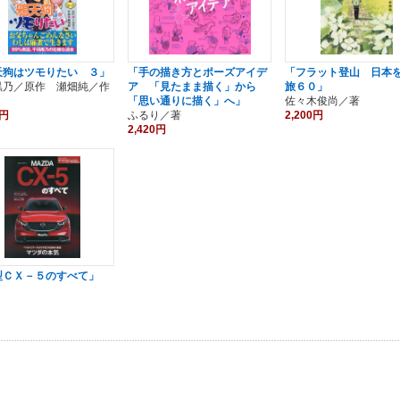
天狗はツモりたい ３」
「手の描き方とポーズアイデ
「フラット登山 日本
黒乃／原作 瀬畑純／作
ア 「見たまま描く」から
旅６０」
「思い通りに描く」へ」
佐々木俊尚／著
0円
ふるり／著
2,200円
2,420円
型ＣＸ－５のすべて」