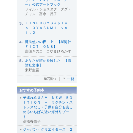
ー』公式アートブック
フィル・ショスタク ダグ・
チャン 富永 晶子
ＦＩＮＥＢＯＹＳ＋ｐｌｕ
ｓ ＯＹＡＳＵＭＩ ｖｏ
ｌ．２
魔法使いの夜 上 【星海社
ＦＩＣＴＩＯＮＳ】
奈須きのこ こやまひろかず
あなたが誰かを殺した 【講
談社文庫】
東野圭吾
8/7調べ
一覧
おすすめ予約本
子連れＧＵＡＭ ＮＥＷ ＥＤ
ＩＴＩＯＮ － ラクチン・ス
トレスなし・子供も自分も楽し
めるいちばん近い海外リゾー
ト －
高橋香奈子
ジャパン・クリエイターズ ２