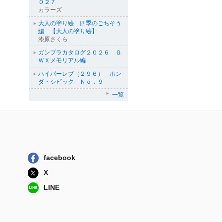
０２７
カラーズ
大人の塗り絵 四季のごちそう
編 【大人の塗り絵】
漆原さくら
ガンプラカタログ２０２６ Ｇ
ＷＸメモリアル編
ハイパーレブ（２９６） ホン
ダ・シビック Ｎｏ．９
一覧
facebook
X
LINE