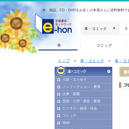
本、雑誌、CD・DVDをお近くの本屋さんに送料無料で
本
コミック
トップ
>
本・コミック
>
本・コ
趣
小説・エッセイ
ノンフィクション・教養
文庫・新書
思想・心理・歴史・教育
ビジネス・経済・社会
コミック
Web