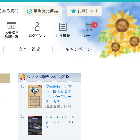
くある質問
最近見た商品
お気に入り
0
お受取り
ログイン
注文履歴
カート
店舗一覧
文具・雑貨
キャンペーン
ジャンル別ランキング
究極難解ナンプ
レ 最上級者向け
ナンバープレー
ス ８７
稲葉直貴／出題
ＬＭ Ｃａｒ Ｓ
ｐｉｒｉｔ ＃０
３