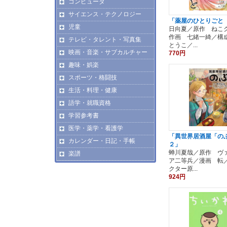
コンピュータ
サイエンス・テクノロジー
「薬屋のひとりごと
児童
日向夏／原作 ねこ
作画 七緒一綺／構
テレビ・タレント・写真集
とうこ／...
映画・音楽・サブカルチャー
770円
趣味・娯楽
スポーツ・格闘技
生活・料理・健康
語学・就職資格
学習参考書
医学・薬学・看護学
「異世界居酒屋「の
カレンダー・日記・手帳
２」
蝉川夏哉／原作 ヴ
楽譜
ア二等兵／漫画 転
クター原...
924円