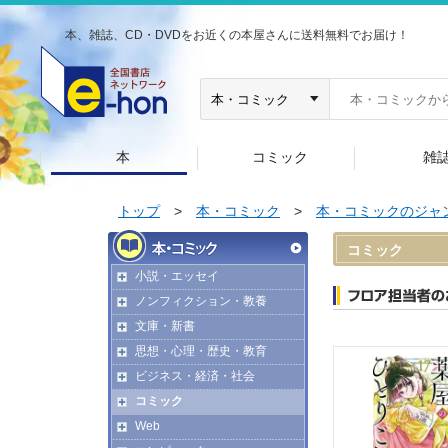
本、雑誌、CD・DVDをお近くの本屋さんに送料無料でお届け！
本
コミック
雑
トップ
>
本・コミック
>
本・コミックのジャ
コミック
小説・エッセイ
ノンフィクション・教養
文庫・新書
思想・心理・歴史・教育
ビジネス・経済・社会
コミック
Web