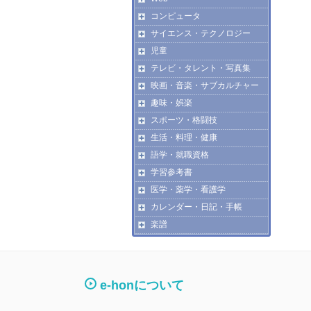
コンピュータ
サイエンス・テクノロジー
児童
テレビ・タレント・写真集
映画・音楽・サブカルチャー
趣味・娯楽
スポーツ・格闘技
生活・料理・健康
語学・就職資格
学習参考書
医学・薬学・看護学
カレンダー・日記・手帳
楽譜
e-honについて