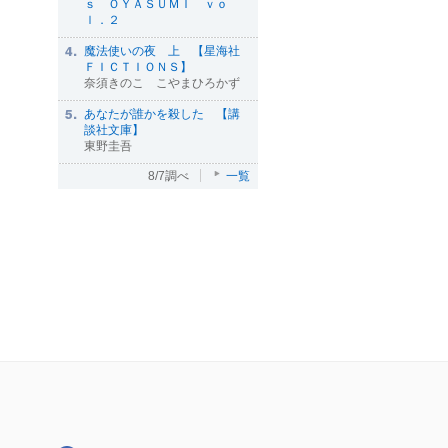
ｓ ＯＹＡＳＵＭＩ ｖｏ
ｌ．２
魔法使いの夜 上 【星海社
ＦＩＣＴＩＯＮＳ】
奈須きのこ こやまひろかず
あなたが誰かを殺した 【講
談社文庫】
東野圭吾
8/7調べ
一覧