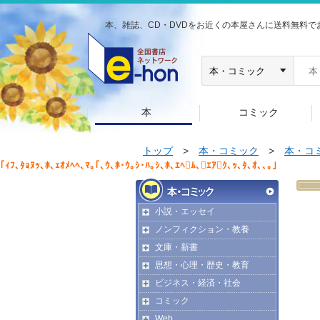
本、雑誌、CD・DVDをお近くの本屋さんに送料無料で
本
コミック
トップ
>
本・コミック
>
本・コ
｢ｨﾌ､ﾀｮﾇｯ､ﾎ､ｪｵﾒﾍﾍ､ﾏ｡｢､ｳ､ﾎ･ｳ｡ｼ･ﾊ｡ｼ､ﾎ､ｴﾍﾑ､ｴｱｸ､ｯ､ﾀ､ｵ､､｡｣
小説・エッセイ
ノンフィクション・教養
文庫・新書
思想・心理・歴史・教育
ビジネス・経済・社会
コミック
Web