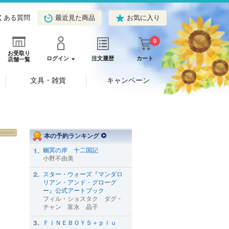
くある質問
最近見た商品
お気に入り
0
お受取り
ログイン
注文履歴
カート
店舗一覧
文具・雑貨
キャンペーン
本の予約ランキング
幽冥の岸 十二国記
小野不由美
スター・ウォーズ『マンダロ
リアン・アンド・グローグ
ー』公式アートブック
フィル・ショスタク ダグ・
チャン 富永 晶子
ＦＩＮＥＢＯＹＳ＋ｐｌｕ