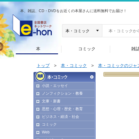
本、雑誌、CD・DVDをお近くの本屋さんに送料無料でお届け！
本
コミック
雑
トップ
>
本・コミック
>
本・コミックのジャ
小説・エッセイ
ノンフィクション・教養
文庫・新書
思想・心理・歴史・教育
ビジネス・経済・社会
コミック
Web