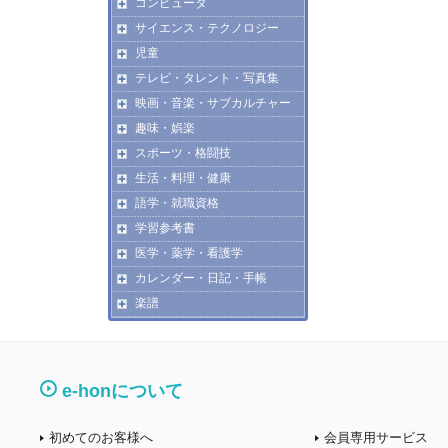
コンピュータ
サイエンス・テクノロジー
児童
テレビ・タレント・写真集
映画・音楽・サブカルチャー
趣味・娯楽
スポーツ・格闘技
生活・料理・健康
語学・就職資格
学習参考書
医学・薬学・看護学
カレンダー・日記・手帳
楽譜
e-honについて
初めてのお客様へ
会員専用サービス