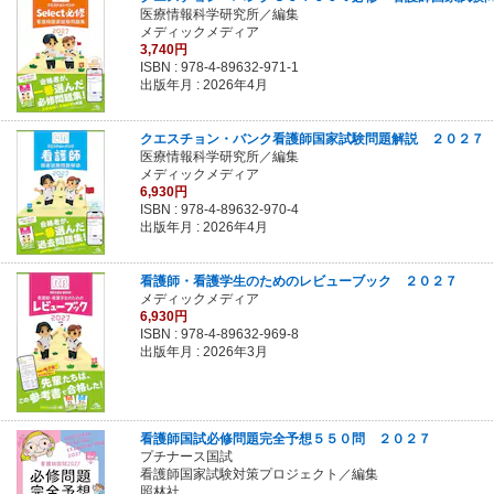
医療情報科学研究所／編集
メディックメディア
3,740円
ISBN :
978-4-89632-971-1
出版年月 : 2026年4月
クエスチョン・バンク看護師国家試験問題解説 ２０２７
医療情報科学研究所／編集
メディックメディア
6,930円
ISBN :
978-4-89632-970-4
出版年月 : 2026年4月
看護師・看護学生のためのレビューブック ２０２７
メディックメディア
6,930円
ISBN :
978-4-89632-969-8
出版年月 : 2026年3月
看護師国試必修問題完全予想５５０問 ２０２７
プチナース国試
看護師国家試験対策プロジェクト／編集
照林社