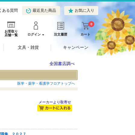
くある質問
最近見た商品
お気に入り
0
お受取り
ログイン
注文履歴
カート
店舗一覧
文具・雑貨
キャンペーン
全国書店調べ
医学・薬学・看護学フロアトップへ
メーカーより取寄せ
問題集 ２０２７