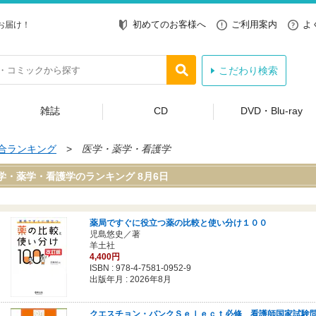
初めてのお客様へ
ご利用案内
よ
お届け！
こだわり検索
雑誌
CD
DVD・Blu-ray
合ランキング
>
医学・薬学・看護学
学・薬学・看護学のランキング 8月6日
薬局ですぐに役立つ薬の比較と使い分け１００
児島悠史／著
羊土社
4,400円
ISBN :
978-4-7581-0952-9
出版年月 : 2026年8月
クエスチョン・バンクＳｅｌｅｃｔ必修 看護師国家試験