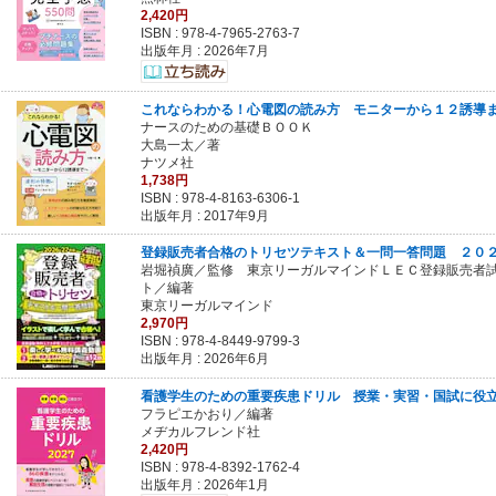
2,420円
ISBN :
978-4-7965-2763-7
出版年月 : 2026年7月
これならわかる！心電図の読み方 モニターから１２誘導
ナースのための基礎ＢＯＯＫ
大島一太／著
ナツメ社
1,738円
ISBN :
978-4-8163-6306-1
出版年月 : 2017年9月
登録販売者合格のトリセツテキスト＆一問一答問題 ２０
岩堀禎廣／監修 東京リーガルマインドＬＥＣ登録販売者
ト／編著
東京リーガルマインド
2,970円
ISBN :
978-4-8449-9799-3
出版年月 : 2026年6月
看護学生のための重要疾患ドリル 授業・実習・国試に役
フラピエかおり／編著
メヂカルフレンド社
2,420円
ISBN :
978-4-8392-1762-4
出版年月 : 2026年1月