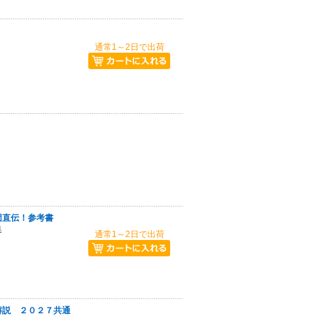
通常1～2日で出荷
団直伝！参考書
集
通常1～2日で出荷
解説 ２０２７共通