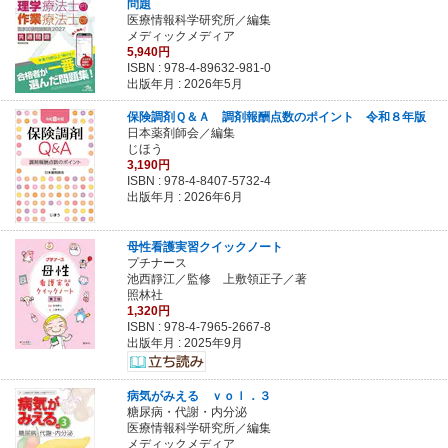
問題
医療情報科学研究所／編集
メディックメディア
5,940円
ISBN :
978-4-89632-981-0
出版年月 : 2026年5月
保険調剤Ｑ＆Ａ 調剤報酬点数のポイント 令和８年版
日本薬剤師会／編集
じほう
3,190円
ISBN :
978-4-8407-5732-4
出版年月 : 2026年6月
母性看護実習クイックノート
プチナース
池西靜江／監修 上敷領正子／著
照林社
1,320円
ISBN :
978-4-7965-2667-8
出版年月 : 2025年9月
病気がみえる ｖｏｌ．３
糖尿病・代謝・内分泌
医療情報科学研究所／編集
メディックメディア