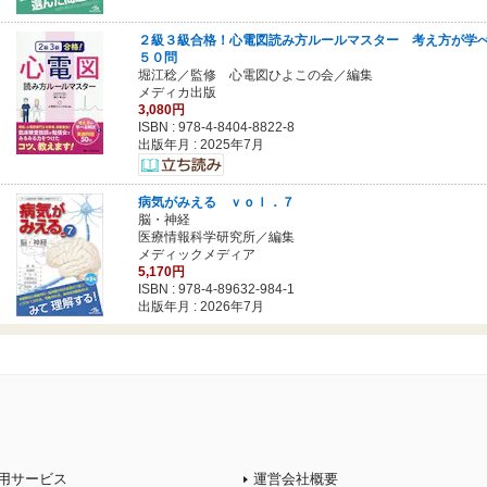
２級３級合格！心電図読み方ルールマスター 考え方が学
５０問
堀江稔／監修 心電図ひよこの会／編集
メディカ出版
3,080円
ISBN :
978-4-8404-8822-8
出版年月 : 2025年7月
病気がみえる ｖｏｌ．７
脳・神経
医療情報科学研究所／編集
メディックメディア
5,170円
ISBN :
978-4-89632-984-1
出版年月 : 2026年7月
用サービス
運営会社概要