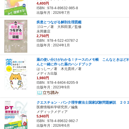
4,400円
ISBN :
978-4-89632-985-8
出版年月 : 2026年7月
疾患とつながる解剖生理図鑑
ゴロー／著 大和田潔／監修
永岡書店
2,750円
ISBN :
978-4-522-43787-2
出版年月 : 2024年1月
薬の使い分けがわかる！ナースのメモ帳 こんなときはど
んと一緒に作った薬のハンドブック
はっしー／著 木元貴祥／著
メディカ出版
1,980円
ISBN :
978-4-8404-8205-9
出版年月 : 2023年9月
クエスチョン・バンク理学療法士国家試験問題解説 ２０
医療情報科学研究所／編集
メディックメディア
5,940円
ISBN :
978-4-89632-982-7
出版年月 : 2026年6月