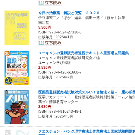
今日の治療薬 解説と便覧 ２０２６
伊豆津宏二／〔ほか〕編集 舘田一博／〔ほか〕執筆
南江堂
5,500円
ISBN :
978-4-524-27338-6
出版年月 : 2026年1月
ユーキャンの登録販売者速習テキスト＆重要過去問題集
ユーキャン登録販売者試験研究会／編
ユーキャン学び出版
2,530円
ISBN :
978-4-426-61668-7
出版年月 : 2025年7月
医薬品登録販売者試験対策ズルい！合格法Ｚ超＋ 鷹の爪
医学アカデミーＹＴＬ登録販売者試験特別対策チーム／編
薬ゼミ情報教育センター
3,630円
ISBN :
978-4-910243-48-1
出版年月 : 2026年5月
クエスチョン・バンク理学療法士作業療法士国家試験問題