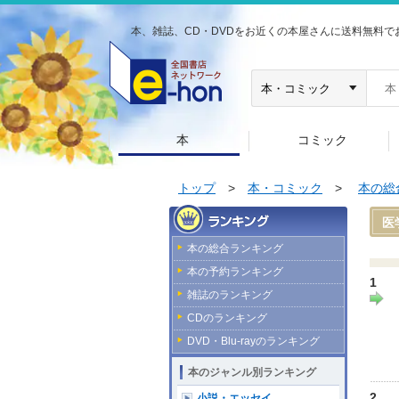
本、雑誌、CD・DVDをお近くの本屋さんに送料無料で
本
コミック
トップ
>
本・コミック
>
本の総
医
本の総合ランキング
本の予約ランキング
1
雑誌のランキング
CDのランキング
DVD・Blu-rayのランキング
本のジャンル別ランキング
2
小説・エッセイ