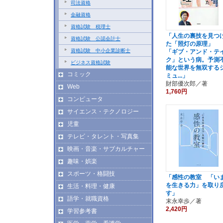
司法資格
金融資格
資格試験 税理士
「人生の裏技を見つ
資格試験 公認会計士
た「照灯の原理」
資格試験 中小企業診断士
「ギブ・アンド・テ
ク」という病。予測
ビジネス資格試験
能な世界を無双する
コミック
ミュ...」
財部優次郎／著
Web
1,760円
コンピュータ
サイエンス・テクノロジー
児童
テレビ・タレント・写真集
映画・音楽・サブカルチャー
趣味・娯楽
スポーツ・格闘技
「感性の教室 「い
を生きる力」を取り
生活・料理・健康
す」
語学・就職資格
末永幸歩／著
2,420円
学習参考書