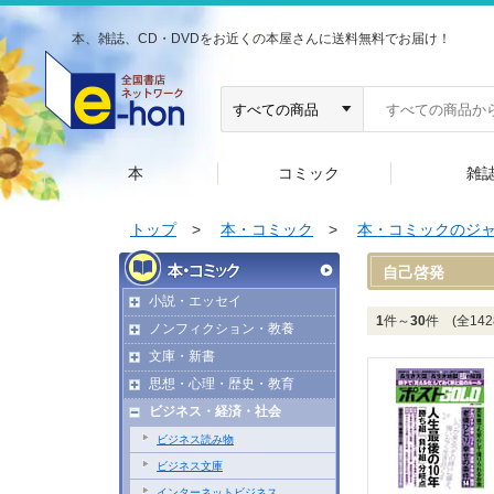
本、雑誌、CD・DVDをお近くの本屋さんに送料無料でお届け！
本
コミック
雑
トップ
>
本・コミック
>
本・コミックのジ
自己啓発
小説・エッセイ
1
件～
30
件 (全142
ノンフィクション・教養
文庫・新書
思想・心理・歴史・教育
ビジネス・経済・社会
ビジネス読み物
ビジネス文庫
インターネットビジネス