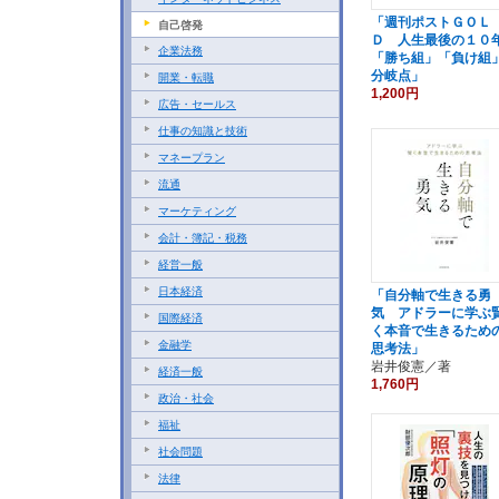
「週刊ポストＧＯＬ
自己啓発
Ｄ 人生最後の１０
企業法務
「勝ち組」「負け組
分岐点」
開業・転職
1,200円
広告・セールス
仕事の知識と技術
マネープラン
流通
マーケティング
会計・簿記・税務
経営一般
日本経済
「自分軸で生きる勇
気 アドラーに学ぶ
国際経済
く本音で生きるため
金融学
思考法」
岩井俊憲／著
経済一般
1,760円
政治・社会
福祉
社会問題
法律