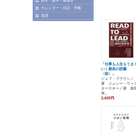
医学・薬学・看護学
カレンダー・日記・手帳
楽譜
「仕事も人生もうま
いく最高の読書
〈術〉」
ジェフ・ブラウン／
著 ジェシー・ウィ
ヌースキー／著 柴
幸...
2,420円