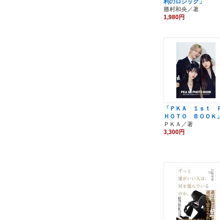
利のロジック」
勝村和央／著
1,980円
「ＰＫＡ １ｓｔ 
ＨＯＴＯ ＢＯＯＫ
ＰＫＡ／著
3,300円