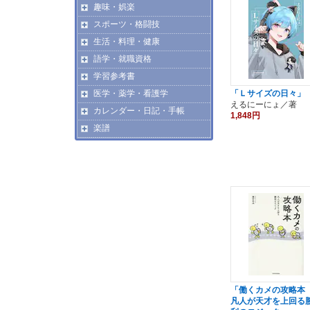
趣味・娯楽
スポーツ・格闘技
生活・料理・健康
語学・就職資格
学習参考書
「Ｌサイズの日々」
医学・薬学・看護学
えるにーにょ／著
カレンダー・日記・手帳
1,848円
楽譜
「働くカメの攻略
凡人が天才を上回る