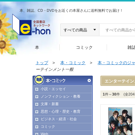
本、雑誌、CD・DVDをお近くの本屋さんに送料無料でお届け！
本
コミック
雑
トップ
>
本・コミック
>
本・コミックのジ
ーテインメント一般
エンターテイン
小説・エッセイ
1
件～
30
件 (全204
ノンフィクション・教養
文庫・新書
思想・心理・歴史・教育
ビジネス・経済・社会
コミック
Web