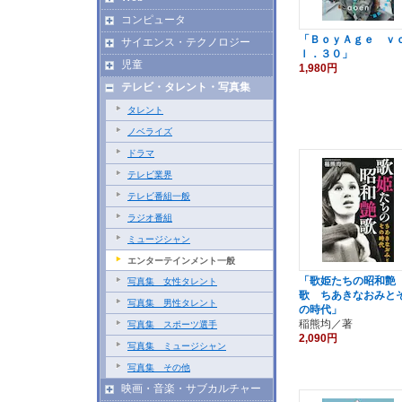
コンピュータ
「ＢｏｙＡｇｅ ｖ
サイエンス・テクノロジー
ｌ．３０」
児童
1,980円
テレビ・タレント・写真集
タレント
ノベライズ
ドラマ
テレビ業界
テレビ番組一般
ラジオ番組
ミュージシャン
エンターテインメント一般
「歌姫たちの昭和艶
写真集 女性タレント
歌 ちあきなおみと
写真集 男性タレント
の時代」
稲熊均／著
写真集 スポーツ選手
2,090円
写真集 ミュージシャン
写真集 その他
映画・音楽・サブカルチャー