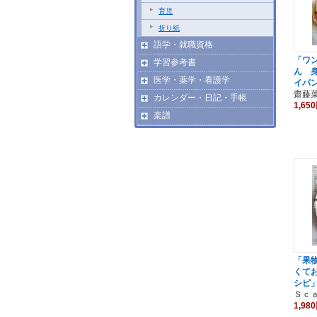
育児
折り紙
語学・就職資格
「ワ
学習参考書
ん 
医学・薬学・看護学
イパ
齋藤
カレンダー・日記・手帳
1,65
楽譜
「果
くて
シピ
Ｓｃ
1,98