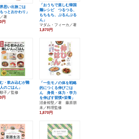
「おうちで楽しむ韓国
界思い出旅ごは
麺レシピ つるつる、
もっとおかわり」
もちもち、ぷるんぷる
／著
ん」
40円
マダム・フィーカ／著
1,870円
む・飲み込むが難
「一生モノの体を戦略
人のごはん」
的につくる伸びごは
順子／監修
ん 身長・体力・学力
80円
を伸ばす習慣×栄養」
沼倉裕堅／著 藤原朋
未／料理監修
1,870円