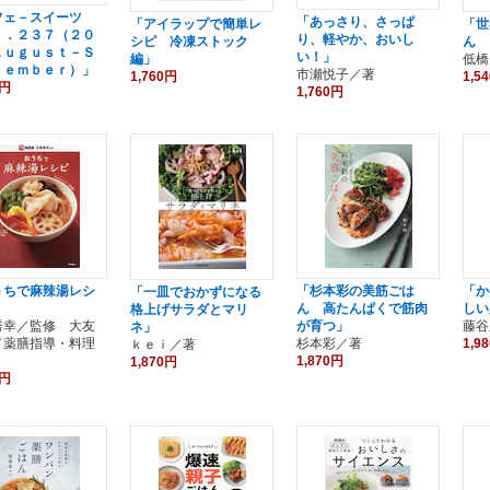
フェ－スイーツ
「あっさり、さっぱ
「アイラップで簡単レ
「世
ｌ．２３７（２０
り、軽やか、おいし
シピ 冷凍ストック
ん 
Ａｕｇｕｓｔ－Ｓ
い！」
編」
低橋
ｔｅｍｂｅｒ）」
市瀬悦子／著
1,760円
1,5
0円
1,760円
うちで麻辣湯レシ
「杉本彩の美筋ごは
「か
「一皿でおかずになる
ん 高たんぱくで筋肉
しい
格上げサラダとマリ
秀幸／監修 大友
が育つ」
藤谷
ネ」
／薬膳指導・料理
杉本彩／著
1,9
ｋｅｉ／著
1,870円
1,870円
0円