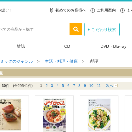
初めてのお客様へ
ご利用案内
よ
お届け！
こだわり検索
雑誌
CD
DVD・Blu-ray
ミックのジャンル
>
生活・料理・健康
>
料理
理
～
30
件 (全29541件)
1
2
3
4
5
6
7
8
9
10
11
次へ