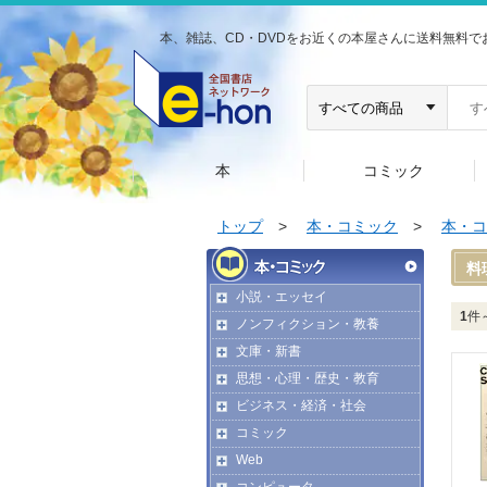
本、雑誌、CD・DVDをお近くの本屋さんに送料無料で
本
コミック
トップ
>
本・コミック
>
本・コ
料
小説・エッセイ
1
件
ノンフィクション・教養
文庫・新書
思想・心理・歴史・教育
ビジネス・経済・社会
コミック
Web
コンピュータ