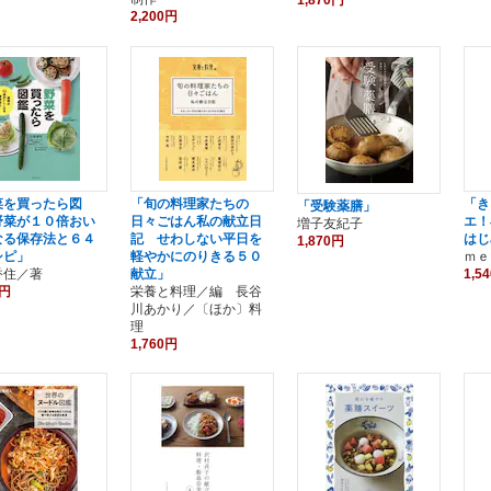
2,200円
菜を買ったら図
「旬の料理家たちの
「き
「受験薬膳」
野菜が１０倍おい
日々ごはん私の献立日
エ！
増子友紀子
なる保存法と６４
記 せわしない平日を
はじ
1,870円
シピ」
軽やかにのりきる５０
ｍｅ
香住／著
献立」
1,5
0円
栄養と料理／編 長谷
川あかり／〔ほか〕料
理
1,760円