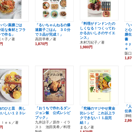
「料理がドンドンたの
ンパン薬膳ごは
「るいちゃんねるの爆
「い
しくなる！つくってわ
身近な食材とフラ
速親子ごはん ３０分
と心
かるおいしさのサイエ
ンで作る」
で３品が完成！」
膳生
ンス」
菜々子／著
高田早希／著
書 
木村万紀子／著
0円
1,870円
ｏｙ
1,980円
ｅ .
阪口
1,8
「人
「おうちで作れるダン
物のひと皿 美し
「究極のマジやせ黄金
伝承
ジョン飯 公式レシピ
おいしい１２３レ
比レシピ これ以上ラ
津軽
ブック」
」
クできない！１品完
2,8
九井諒子／原作・イラ
ａｌｅｓ／著
結！」
スト 池田美希／料理
0円
まる／著
制作
1,870円