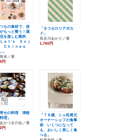
つもの食材で、体
「タコセロリアボカ
がもっと整う！薬
ド」
活を楽しむ教科
長谷川あかり／著
Ｌｅｔ’ｓ Ｅｎｊ
1,760円
 Ｃｈｉｎｅｓ
..」
珠未／著
70円
寄せの料理 津軽
「７８歳、シェ松尾元
料理」
オーナーシェフの食事
あかつきの会／著
術 いくつになって
60円
も、おいしく美しく食
べる」
松尾幸造／著