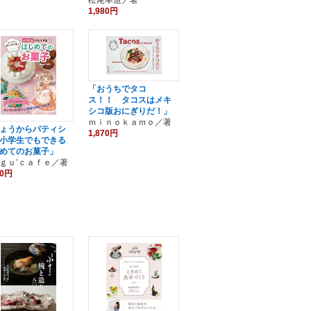
1,980円
「おうちでタコ
ス！！ タコスはメキ
シコ版おにぎりだ！」
ｍｉｎｏｋａｍｏ／著
ょうからパティシ
1,870円
小学生でもできる
めてのお菓子」
ｇｕ’ｃａｆｅ／著
40円