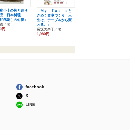
座小十の椀と造り
「Ｍｙ Ｔａｂｌｅと
品 日本料理
きめく食卓づくり 人
華”椀刺しの心得」
生は、テーブルから変
透／著
わる。」
80円
長坂美奈子／著
1,980円
facebook
X
LINE