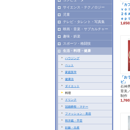
「カ
サイエンス・テクノロジー
ｖｏ
２６
児童
ｅｐ
テレビ・タレント・写真集
1,65
映画・音楽・サブカルチャー
趣味・娯楽
スポーツ・格闘技
生活・料理・健康
ハウジング
ペット
家庭医学
「お
健康法
ピ」
ダイエット
石神
育美
料理
制作
ドリンク
1,76
冠婚葬祭・マナー
ファッション・美容
和洋裁・手芸
妊娠・出産