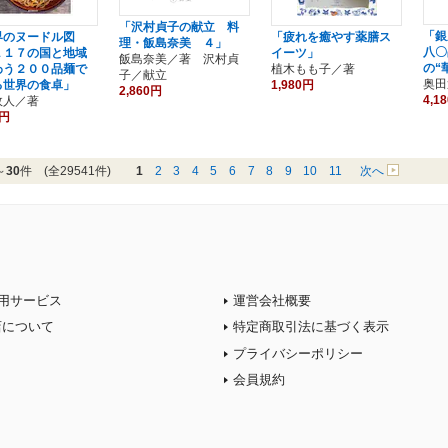
「沢村貞子の献立 料
「銀
界のヌードル図
「疲れを癒やす薬膳ス
理・飯島奈美 ４」
八〇
１１７の国と地域
イーツ」
飯島奈美／著 沢村貞
の“
わう２００品麺で
植木もも子／著
子／献立
奥田
る世界の食卓」
1,980円
2,860円
4,1
政人／著
0円
～
30
件 (全29541件)
1
2
3
4
5
6
7
8
9
10
11
次へ
用サービス
運営会社概要
店について
特定商取引法に基づく表示
プライバシーポリシー
会員規約