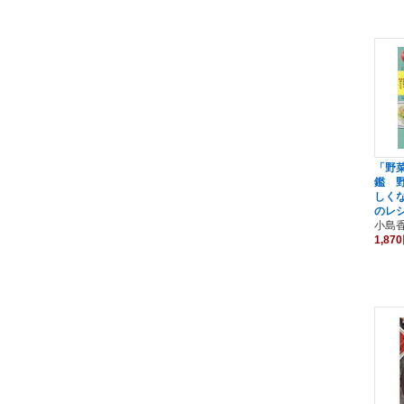
「野
鑑 
しく
のレ
小島
1,87