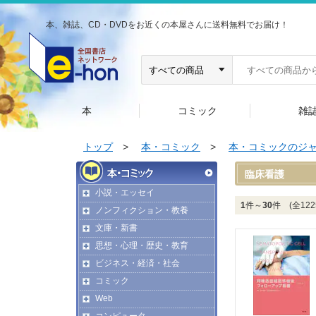
本、雑誌、CD・DVDをお近くの本屋さんに送料無料でお届け！
本
コミック
雑
トップ
>
本・コミック
>
本・コミックのジ
臨床看護
小説・エッセイ
1
件～
30
件 (全122
ノンフィクション・教養
文庫・新書
思想・心理・歴史・教育
ビジネス・経済・社会
コミック
Web
コンピュータ