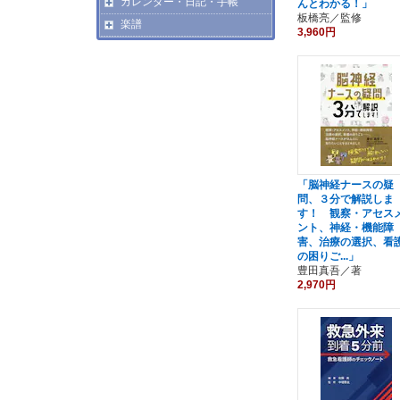
カレンダー・日記・手帳
んとわかる！」
板橋亮／監修
楽譜
3,960円
「脳神経ナースの疑
問、３分で解説しま
す！ 観察・アセス
ント、神経・機能障
害、治療の選択、看
の困りご...」
豊田真吾／著
2,970円