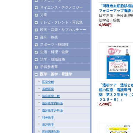
「同種造血細胞移植
サイエンス・テクノロジー
フォローアップ看護
児童
日本造血・免疫細胞
法学会／編集
テレビ・タレント・写真集
4,950円
映画・音楽・サブカルチャー
趣味・娯楽
スポーツ・格闘技
生活・料理・健康
語学・就職資格
学習参考書
医学・薬学・看護学
医学全般
「透析ケア 透析と
基礎医学
植の医療・看護専門
誌 第３２巻８号（
臨床医学一般
０２６－８）」
臨床医学内科系
2,200円
臨床医学外科系
精神医学
東洋医学
医師国家試験