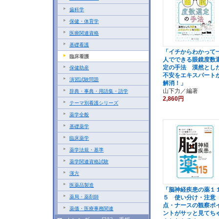
歯科学
保健・体育学
医療関連資格
基礎看護
「イチからわかって
臨床看護
人でできる眼鏡度数
定の手法 漠然とし
保健助産
不安をエキスパート
演習試験問題
解消！」
山下力／編著
辞典・事典・用語集・語学
2,860円
テーマ別看護シリーズ
薬学全般
基礎薬学
臨床薬学
薬学法規・基準
薬学関連資格試験
漢方
医薬品製造
「脳神経疾患の薬１
薬局・薬剤師
５ 使い分け・注意
点・ナースの観察ポ
薬価・医療事務関連
ントがサッと見てち