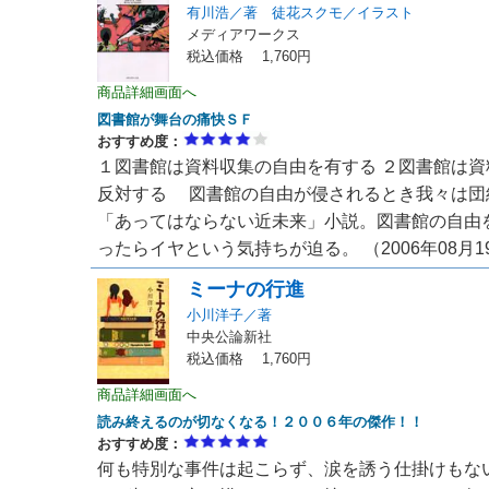
有川浩／著 徒花スクモ／イラスト
メディアワークス
税込価格 1,760円
商品詳細画面へ
図書館が舞台の痛快ＳＦ
おすすめ度：
１図書館は資料収集の自由を有する ２図書館は資
反対する 図書館の自由が侵されるとき我々は団
「あってはならない近未来」小説。図書館の自由
ったらイヤという気持ちが迫る。 （2006年08月1
ミーナの行進
小川洋子／著
中央公論新社
税込価格 1,760円
商品詳細画面へ
読み終えるのが切なくなる！２００６年の傑作！！
おすすめ度：
何も特別な事件は起こらず、涙を誘う仕掛けもな