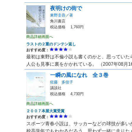
夜明けの街で
東野圭吾／著
角川書店
税込価格 1,760円
商品詳細画面へ
ラストの２重のドンテン返し
おすすめ度：
最初は東野は不倫小説も書くのかと、思っていた
人公も見事に裏をかかれている。 （2007年08月1
一瞬の風になれ 全３巻
佐藤 多佳子
講談社
税込価格 4,730円
商品詳細画面へ
２００７本屋大賞受賞
おすすめ度：
スポーツ青春小説は、サッカーなどの球技が多い
校高学年でもわかるだろう。思わず一緒に走りたくな