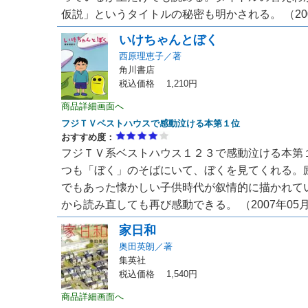
仮説」というタイトルの秘密も明かされる。 （200
いけちゃんとぼく
西原理恵子／著
角川書店
税込価格 1,210円
商品詳細画面へ
フジＴＶベストハウスで感動泣ける本第１位
おすすめ度：
フジＴＶ系ベストハウス１２３で感動泣ける本第
つも「ぼく」のそばにいて、ぼくを見てくれる。
でもあった懐かしい子供時代が叙情的に描かれて
から読み直しても再び感動できる。 （2007年05月
家日和
奥田英朗／著
集英社
税込価格 1,540円
商品詳細画面へ