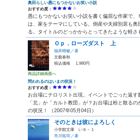
奥田らしい愚にもつかないお笑い小説
おすすめ度：
愚にもつかないお笑い小説を書く偏屈な作家で、
は、家をテーマにしている。倒産や夫婦別居も奥
る。タイトルのどっかからとってきたような軽さも奥
Ｏｐ．ローズダスト 上
福井晴敏／著
文藝春秋
税込価格 1,980円
商品詳細画面へ
問われるのはいまの状況！
おすすめ度：
お台場にテロリスト出現。イベントでごった返す
「北」か「カルト教団」が？お台場は粉と散るの
の状況！ （2007年05月04日）
そのときは彼によろしく
小学館文庫 い６－１
市川拓司／著