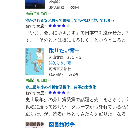
小学館
税込価格 723円
商品詳細画面へ
泣かされるなと思って警戒してもやはり泣いてしまう
おすすめ度：
「いま、会いにゆきます」で日本中を泣かせた、
す。「そのときは彼によろしく」というところと、ラ
蹴りたい背中
河出文庫 わ１－２
綿矢りさ／著
河出書房新社
税込価格 572円
商品詳細画面へ
史上最年少の芥川賞受賞作、待望の文庫化
おすすめ度：
史上最年少の芥川賞受賞で話題と売上をさらう。
孤独に浸って欲しい．グループから外れている私
蹴りたいが、読者は私とりさたんを蹴りたくなる． （
図書館戦争