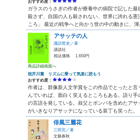
おすすめ度：
ガラスのうさぎの作者が療養中の病院で記した最
殺さず、自国の人も殺されない、世界に誇れる憲
ころ」 最近の戦争へと向かう世の中の動きに、渾身
アサッテの人
諏訪哲史／著
講談社
税込価格 1,650円
商品詳細画面へ
祝芥川賞 リズムに乗って気楽に読もう
おすすめ度：
作者は、群像新人文学賞をこの作品でとったと言
んでいれば、面白く笑えるところもある。語り手
の言語を発している。叔父とポンパを含めたアサ
がいきなりアサッテになっている装丁も笑った。 （2
俳風三麗花
三田完／著
文藝春秋