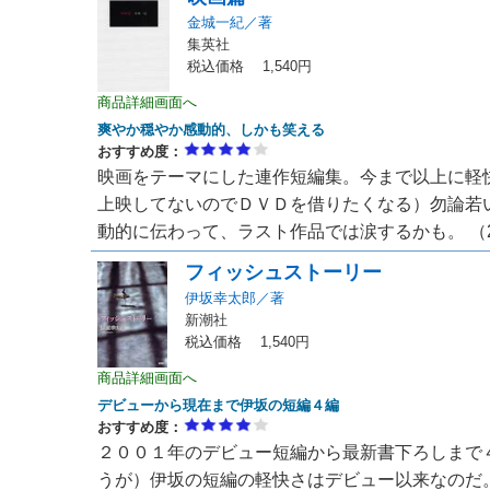
金城一紀／著
集英社
税込価格 1,540円
商品詳細画面へ
爽やか穏やか感動的、しかも笑える
おすすめ度：
映画をテーマにした連作短編集。今まで以上に軽
上映してないのでＤＶＤを借りたくなる）勿論若
動的に伝わって、ラスト作品では涙するかも。 （20
フィッシュストーリー
伊坂幸太郎／著
新潮社
税込価格 1,540円
商品詳細画面へ
デビューから現在まで伊坂の短編４編
おすすめ度：
２００１年のデビュー短編から最新書下ろしまで
うが）伊坂の短編の軽快さはデビュー以来なのだ。 （