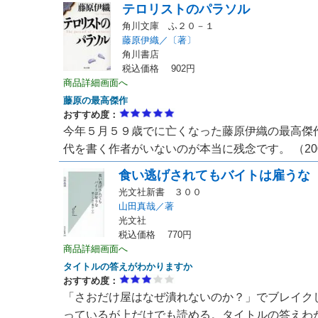
テロリストのパラソル
角川文庫 ふ２０－１
藤原伊織／〔著〕
角川書店
税込価格 902円
商品詳細画面へ
藤原の最高傑作
おすすめ度：
今年５月５９歳でに亡くなった藤原伊織の最高傑
代を書く作者がいないのが本当に残念です。 （200
食い逃げされてもバイトは雇うな
光文社新書 ３００
山田真哉／著
光文社
税込価格 770円
商品詳細画面へ
タイトルの答えがわかりますか
おすすめ度：
「さおだけ屋はなぜ潰れないのか？」でブレイク
っているが上だけでも読める。タイトルの答えわ