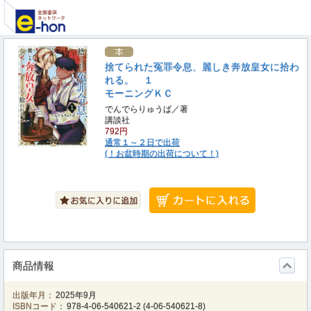
捨てられた冤罪令息、麗しき奔放皇女に拾わ
れる。 １
モーニングＫＣ
でんでらりゅうば／著
講談社
792円
通常１～２日で出荷
(！お盆時期の出荷について！)
商品情報
出版年月：
2025年9月
ISBNコード：
978-4-06-540621-2
(
4-06-540621-8
)