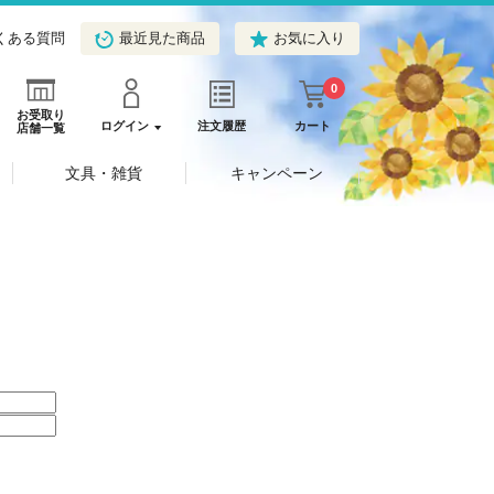
くある質問
最近見た商品
お気に入り
0
お受取り
ログイン
注文履歴
カート
店舗一覧
文具・雑貨
キャンペーン