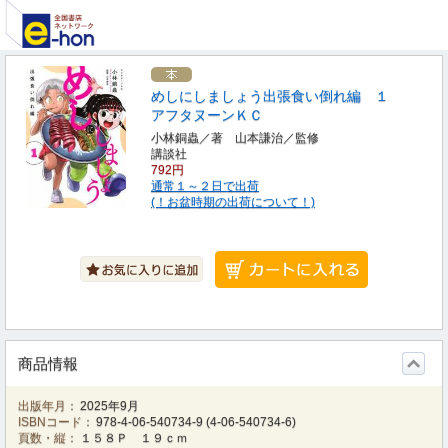
めしにしましょう出張食い倒れ編 １
アフタヌーンＫＣ
小林銅蟲／著 山本謙治／監修
講談社
792円
通常１～２日で出荷
(！お盆時期の出荷について！)
商品情報
出版年月：
2025年9月
ISBNコード：
978-4-06-540734-9
(
4-06-540734-6
)
頁数・縦：
１５８Ｐ １９ｃｍ