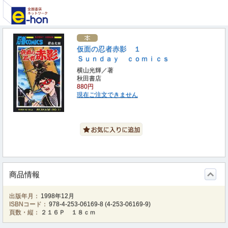
仮面の忍者赤影 １
Ｓｕｎｄａｙ ｃｏｍｉｃｓ
横山光輝／著
秋田書店
880円
現在ご注文できません
商品情報
出版年月：
1998年12月
ISBNコード：
978-4-253-06169-8
(
4-253-06169-9
)
頁数・縦：
２１６Ｐ １８ｃｍ