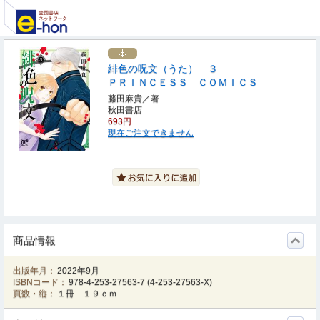
緋色の呪文（うた） ３
ＰＲＩＮＣＥＳＳ ＣＯＭＩＣＳ
藤田麻貴／著
秋田書店
693円
現在ご注文できません
商品情報
出版年月：
2022年9月
ISBNコード：
978-4-253-27563-7
(
4-253-27563-X
)
頁数・縦：
１冊 １９ｃｍ