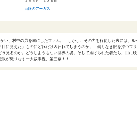
１８６Ｐ １８ｃｍ
名
百眼のアーガス
つかい、村中の男を虜にしたファム。 しかし、その力を行使した裏には、ル
「目に見えた」ものにどれだけ囚われてしまうのか。 曇りなき眼を持つフリ
どう見るのか。どうしようもない世界の姿。そして虐げられた者たち。目に映
魔眼が織りなす一大叙事視、第三幕！！