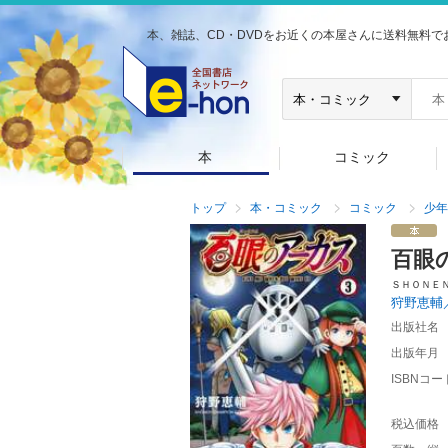
本、雑誌、CD・DVDをお近くの本屋さんに送料無料で
本
コミック
トップ
本・コミック
コミック
少年
百眼
ＳＨＯＮＥ
狩野恵輔
出版社名
出版年月
ISBNコー
税込価格