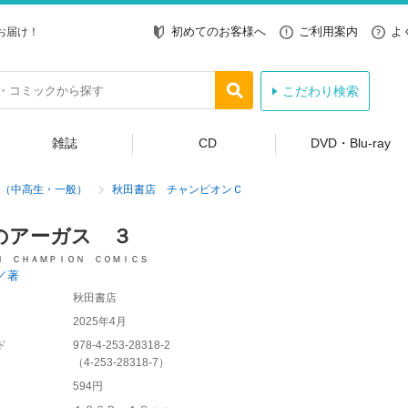
初めてのお客様へ
ご利用案内
よ
お届け！
こだわり検索
雑誌
CD
DVD・Blu-ray
（中高生・一般）
秋田書店 チャンピオンＣ
のアーガス ３
Ｎ ＣＨＡＭＰＩＯＮ ＣＯＭＩＣＳ
／著
秋田書店
2025年4月
ド
978-4-253-28318-2
（
4-253-28318-7
）
594円