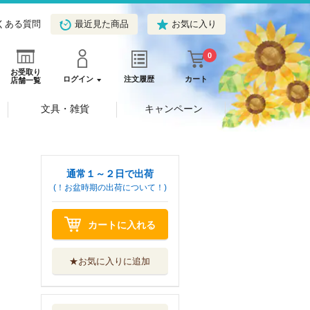
くある質問
最近見た商品
お気に入り
0
お受取り
ログイン
注文履歴
カート
店舗一覧
文具・雑貨
キャンペーン
通常１～２日で出荷
(！お盆時期の出荷について！)
カートに入れる
★お気に入りに追加
百眼のアーガス
４
秋田書店