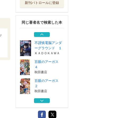
新刊パトロールに登録
百眼のアーガス
２
秋田書店
同じ著者名で検索した本
百眼のアーガス
１
秋田書店
ッ
不謹慎電脳アンダ
ーグラウンド １
ＫＡＤＯＫＡＷＡ
百眼のアーガス
４
秋田書店
百眼のアーガス
２
秋田書店
百眼のアーガス
１
秋田書店