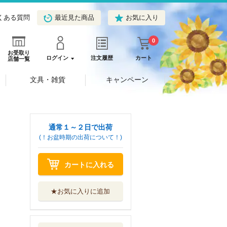
くある質問
最近見た商品
お気に入り
0
お受取り
ログイン
注文履歴
カート
店舗一覧
文具・雑貨
キャンペーン
通常１～２日で出荷
(！お盆時期の出荷について！)
カートに入れる
★お気に入りに追加
こうふくなおうじ
幸福の科学出版