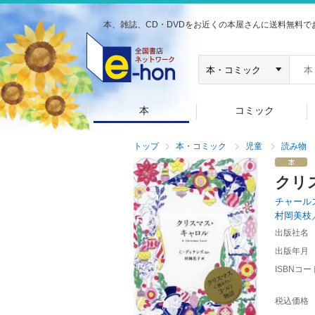
本、雑誌、CD・DVDをお近くの本屋さんに送料無料で
本
コミック
トップ
本・コミック
児童
読み物
クリ
チャール
村岡美枝
出版社名
出版年月
ISBNコー
税込価格