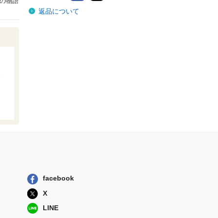
の物語
新訳サロメ
返品について
ＫＡＤＯＫＡＷＡ
人間とは人生とは
オスカー・ワ...
国書刊行会
フランス語で味わ
う「サロメ」
ＫＡＤＯＫＡＷＡ
こうふくなおうじ
幸福の科学出版
新訳ドリアン・グ
レイの肖像
ＫＡＤＯＫＡＷＡ
新訳サロメ
facebook
ＫＡＤＯＫＡＷＡ
X
LINE