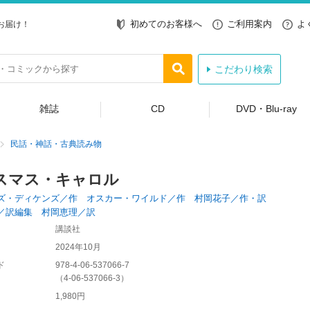
初めてのお客様へ
ご利用案内
よ
お届け！
こだわり検索
雑誌
CD
DVD・Blu-ray
民話・神話・古典読み物
スマス・キャロル
ズ・ディケンズ／作 オスカー・ワイルド／作 村岡花子／作・訳
／訳編集 村岡恵理／訳
講談社
2024年10月
ド
978-4-06-537066-7
（
4-06-537066-3
）
1,980円