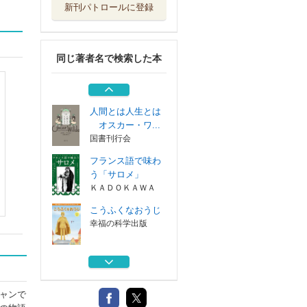
新刊パトロールに登録
新訳ドリアン・グ
レイの肖像
ＫＡＤＯＫＡＷＡ
同じ著者名で検索した本
新訳サロメ
ＫＡＤＯＫＡＷＡ
人間とは人生とは
オスカー・ワ...
国書刊行会
フランス語で味わ
う「サロメ」
ＫＡＤＯＫＡＷＡ
こうふくなおうじ
幸福の科学出版
新訳ドリアン・グ
レイの肖像
ＫＡＤＯＫＡＷＡ
ャンで