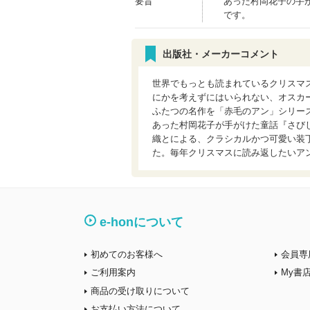
要旨
あった村岡花子の手
です。
出版社・メーカーコメント
世界でもっとも読まれているクリスマ
にかを考えずにはいられない、オスカ
ふたつの名作を「赤毛のアン」シリー
あった村岡花子が手がけた童話『さび
織とによる、クラシカルかつ可愛い装
た。毎年クリスマスに読み返したいア
e-honについて
初めてのお客様へ
会員専
ご利用案内
My書
商品の受け取りについて
お支払い方法について