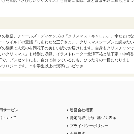
がけた童話『さびしいクリスマス』も特別に収録。涙とほほ笑みに満ちた３つ
スの物語、チャールズ・ディケンズの『クリスマス・キャロル』。幸せとはな
ー・ワイルドの童話『しあわせな王子さま』。クリスマスシーズンに読みたい
ズの翻訳で人気の村岡花子の美しい訳でお届けします。自身もクリスチャンで
しいクリスマス』も特別に収録。イラストレーター北澤平祐と装丁家・中嶋香
丁で、プレゼントにも、自分で持っているにも、ぴったりの一冊になりまし
ンソロジーです。＊中学生以上の漢字にルビつき
用サービス
運営会社概要
店について
特定商取引法に基づく表示
プライバシーポリシー
会員規約