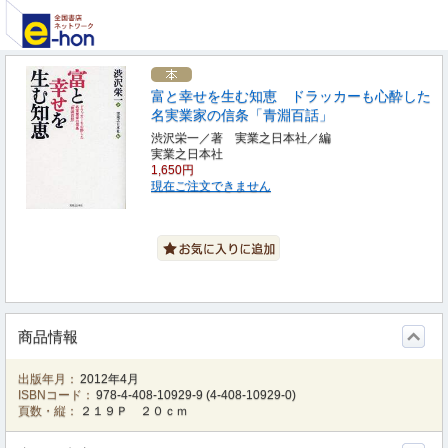
富と幸せを生む知恵 ドラッカーも心酔した
名実業家の信条「青淵百話」
渋沢栄一／著 実業之日本社／編
実業之日本社
1,650円
現在ご注文できません
商品情報
出版年月：
2012年4月
ISBNコード：
978-4-408-10929-9
(
4-408-10929-0
)
頁数・縦：
２１９Ｐ ２０ｃｍ