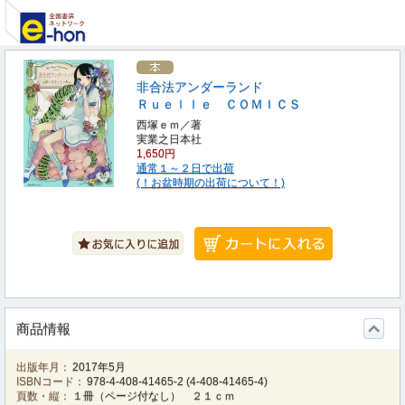
非合法アンダーランド
Ｒｕｅｌｌｅ ＣＯＭＩＣＳ
西塚ｅｍ／著
実業之日本社
1,650円
通常１～２日で出荷
(！お盆時期の出荷について！)
商品情報
出版年月：
2017年5月
ISBNコード：
978-4-408-41465-2
(
4-408-41465-4
)
頁数・縦：
１冊（ページ付なし） ２１ｃｍ