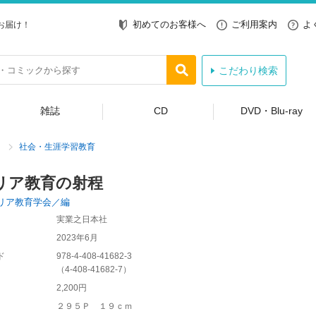
初めてのお客様へ
ご利用案内
よ
お届け！
こだわり検索
雑誌
CD
DVD・Blu-ray
社会・生涯学習教育
リア教育の射程
リア教育学会／編
実業之日本社
2023年6月
ド
978-4-408-41682-3
（
4-408-41682-7
）
2,200円
２９５Ｐ １９ｃｍ