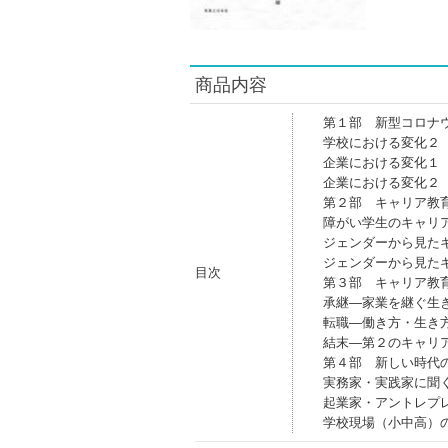
商品内容
第１部 新型コロナ
学校における変化２
企業における変化１
企業における変化２
第２部 キャリア教
障がい学生のキャリ
ジェンダーから見た
ジェンダーから見た
目次
第３部 キャリア教
承継―家業を継ぐ生
転職―働き方・生き
結末―第２のキャリ
第４部 新しい時代
実務家・実践家に聞
起業家・アントレプ
学校現場（小中高）