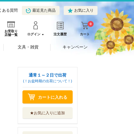
くある質問
最近見た商品
お気に入り
0
お受取り
ログイン
注文履歴
カート
店舗一覧
文具・雑貨
キャンペーン
通常１～２日で出荷
(！お盆時期の出荷について！)
カートに入れる
★お気に入りに追加