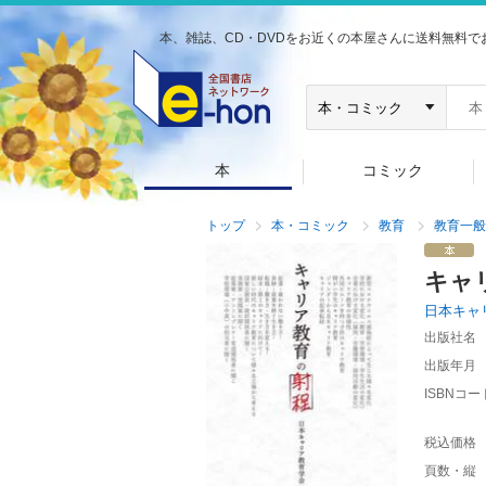
本、雑誌、CD・DVDをお近くの本屋さんに送料無料で
本
コミック
トップ
本・コミック
教育
教育一般
キャ
日本キャ
出版社名
出版年月
ISBNコー
税込価格
頁数・縦