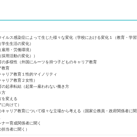
ウイルス感染症によって生じた様々な変化（学校における変化１（教育・学習
（学生生活の変化）
（雇用・労働環境）
（採用活動の変化））
育の多様性（外国にルーツを持つ子どものキャリア教育
ア教育
キャリア教育１性的マイノリティ
キャリア教育２女性）
育の起承転結（起業―雇われない働き方
き方
方を変える
アに向けて）
のキャリア教育について様々な立場から考える（国家公務員・政府関係者に聞
く
レナー育成関係者に聞く
の担当者に聞く）