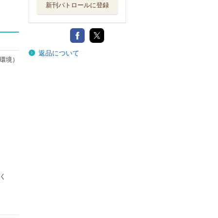
新刊パトロールに登録
返品について
環境）
く