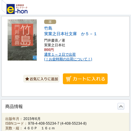
竹島
実業之日本社文庫 か５－１
門井慶喜／著
実業之日本社
866円
通常１～２日で出荷
(！お盆時期の出荷について！)
商品情報
出版年月：
2015年6月
ISBNコード：
978-4-408-55234-7
(
4-408-55234-8
)
頁数・縦：
４６０Ｐ １６ｃｍ