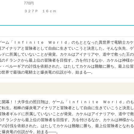
770円
３２７Ｐ １６ｃｍ
ゲーム「Ｉｎｆｉｎｉｔｅ Ｗｏｒｌｄ」のもととなった異世界で竜騎士カケ
竜アイナリアと冒険者として自由に生きていこうと決意した。そんな矢先、ゲ
ルドに所属していないことが発覚。カケルはアイナリアや、道中で救った王の
低のＦランクから最上位の冒険者を目指す。力を付けるなか、カケルは神様か
ン・ベルーギアの討伐を依頼された。はたしてカケルは難敵に勝ち、最上位冒
の世界で最強の竜騎士と爆炎竜の伝説が今、始まる―。
に開幕！！大学生の照日翔は、ゲーム「Ｉｎｆｉｎｉｔｅ Ｗｏｒｌｄ」のも
て転生。相棒の爆炎竜アイナリアと冒険者として自由に生きていこうと決意し
冒険者ギルドに所属していないことが発覚。カケルはアイナリアや、道中で救
のＦランクから最上位の冒険者を目指す。力を付けるなか、カケルは神様から
アの討伐を依頼された。はたしてカケルは難敵に勝ち、最上位冒険者となれる
と爆炎竜の伝説が今、始まる――。