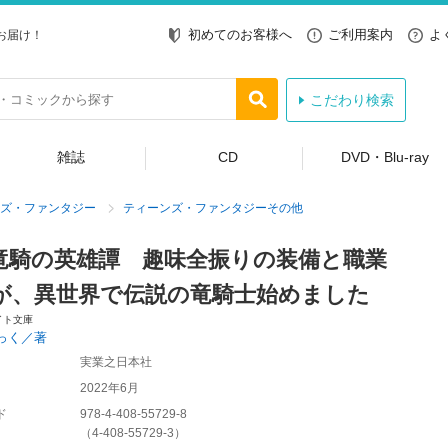
初めてのお客様へ
ご利用案内
よ
お届け！
こだわり検索
雑誌
CD
DVD・Blu-ray
ズ・ファンタジー
ティーンズ・ファンタジーその他
竜騎の英雄譚 趣味全振りの装備と職業
が、異世界で伝説の竜騎士始めました
イト文庫
っく／著
実業之日本社
2022年6月
ド
978-4-408-55729-8
（
4-408-55729-3
）