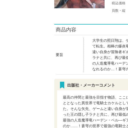
税込価格
頁数・縦
商品内容
大学生の照日翔は、
て転生。相棒の爆炎
違い自身が冒険者ギ
要旨
ラナと共に、再び最
の人造魔導竜ハーデ
なれるのか…！蒼穹
出版社・メーカーコメント
最高の仲間と最強を目指す物語、ここ
ととなった異世界で竜騎士カケルとし
た。そんな矢先、ゲームと違い自身が
った王の隠し子ラナと共に、再び最低
最強の人造魔導竜ハーデン・ベル―ギ
のか……！蒼穹の世界で最強の竜騎士