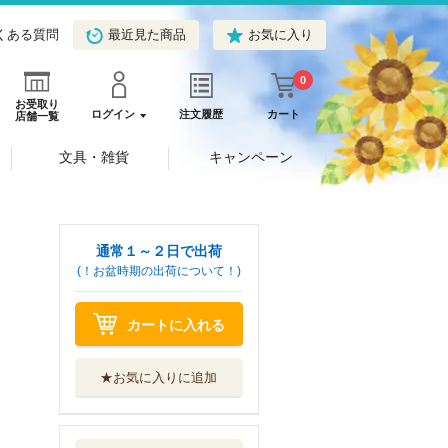
くある質問
最近見た商品
お気に入り
0
お受取り
ログイン
注文履歴
カート
店舗一覧
文具・雑貨
キャンペーン
通常１～２日で出荷
(！お盆時期の出荷について！)
カートに入れる
★お気に入りに追加
私は偽聖女らしい
ので、宮廷を出...
ＫＡＤＯＫＡＷＡ