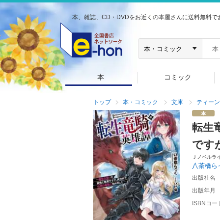
本、雑誌、CD・DVDをお近くの本屋さんに送料無料で
本
コミック
トップ
本・コミック
文庫
ティーン
転生
です
Ｊノベルラ
八茶橋ら
出版社名
出版年月
ISBNコー