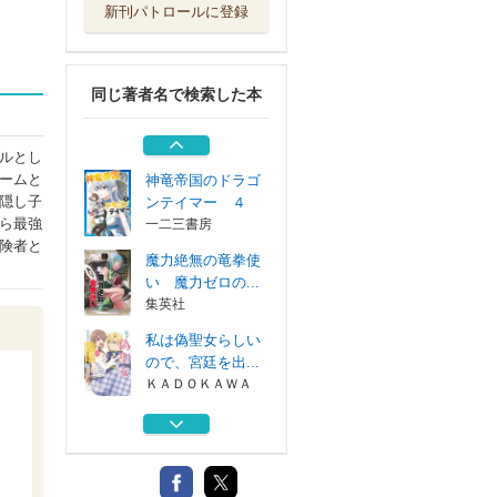
新刊パトロールに登録
世界最強の神獣使
い ４
三交社
同じ著者名で検索した本
魔導学園の劣等竜
騎士～史上最強...
日本文芸社
ルとし
ームと
神竜帝国のドラゴ
隠し子
ンテイマー ４
ら最強
一二三書房
険者と
魔力絶無の竜拳使
い 魔力ゼロの...
集英社
私は偽聖女らしい
ので、宮廷を出...
ＫＡＤＯＫＡＷＡ
世界最強の神獣使
い ４
三交社