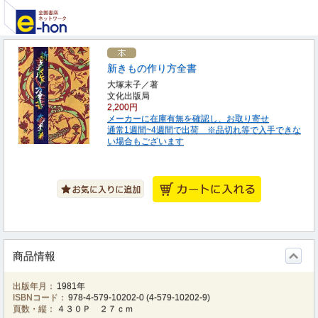
新きもの作り方全書
大塚末子／著
文化出版局
2,200円
メーカーに在庫有無を確認し、お取り寄せ
通常1週間~4週間で出荷 ※品切れ等で入手できな
い場合もございます
商品情報
出版年月：
1981年
ISBNコード：
978-4-579-10202-0
(
4-579-10202-9
)
頁数・縦：
４３０Ｐ ２７ｃｍ