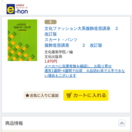
文化ファッション大系服飾造形講座 ２
改訂版
スカート・パンツ
服飾造形講座 ２ 改訂版
文化服装学院／編
文化出版局
1,870円
メーカーに在庫有無を確認し、お取り寄せ
通常1週間~4週間で出荷 ※品切れ等で入手できな
い場合もございます
商品情報