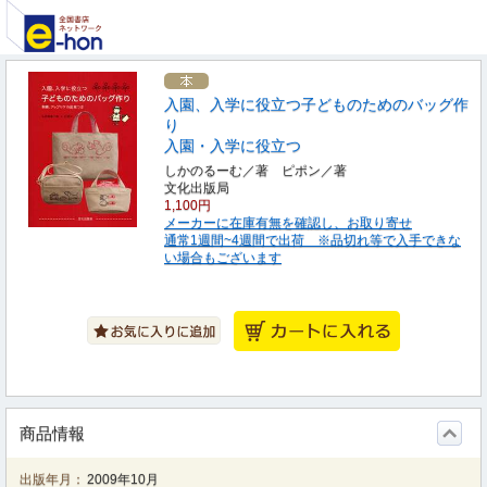
入園、入学に役立つ子どものためのバッグ作
り
入園・入学に役立つ
しかのるーむ／著 ピポン／著
文化出版局
1,100円
メーカーに在庫有無を確認し、お取り寄せ
通常1週間~4週間で出荷 ※品切れ等で入手できな
い場合もございます
商品情報
出版年月：
2009年10月