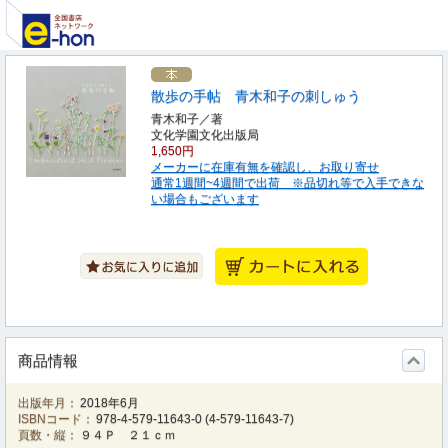
散歩の手帖 青木和子の刺しゅう
青木和子／著
文化学園文化出版局
1,650円
メーカーに在庫有無を確認し、お取り寄せ
通常1週間~4週間で出荷 ※品切れ等で入手できな
い場合もございます
商品情報
出版年月：
2018年6月
ISBNコード：
978-4-579-11643-0
(
4-579-11643-7
)
頁数・縦：
９４Ｐ ２１ｃｍ