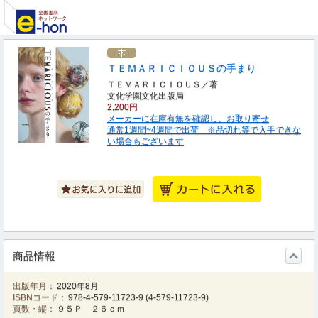
ＴＥＭＡＲＩＣＩＯＵＳの手まり
ＴＥＭＡＲＩＣＩＯＵＳ／著
文化学園文化出版局
2,200円
メーカーに在庫有無を確認し、お取り寄せ
通常1週間~4週間で出荷 ※品切れ等で入手できな
い場合もございます
商品情報
出版年月：
2020年8月
ISBNコード：
978-4-579-11723-9
(
4-579-11723-9
)
頁数・縦：
９５Ｐ ２６ｃｍ