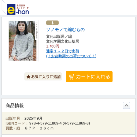
ソノモノで編むもの
文化出版局／編
文化学園文化出版局
1,760円
通常１～２日で出荷
(！お盆時期の出荷について！)
商品情報
出版年月：
2025年9月
ISBNコード：
978-4-579-11869-4
(
4-579-11869-3
)
頁数・縦：
８７Ｐ ２６ｃｍ