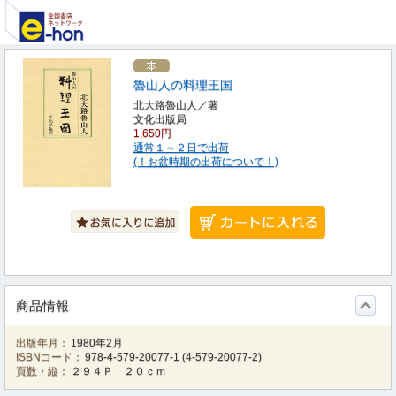
魯山人の料理王国
北大路魯山人／著
文化出版局
1,650円
通常１～２日で出荷
(！お盆時期の出荷について！)
商品情報
出版年月：
1980年2月
ISBNコード：
978-4-579-20077-1
(
4-579-20077-2
)
頁数・縦：
２９４Ｐ ２０ｃｍ