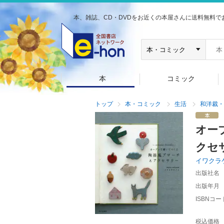
本、雑誌、CD・DVDをお近くの本屋さんに送料無料で
本
コミック
トップ
本・コミック
生活
和洋裁・
オー
クセ
イワクラ
出版社名
出版年月
ISBNコー
税込価格