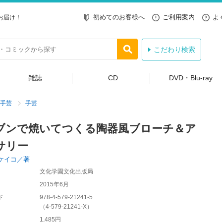
初めてのお客様へ
ご利用案内
よ
お届け！
こだわり検索
雑誌
CD
DVD・Blu-ray
手芸
手芸
ブンで焼いてつくる陶器風ブローチ＆ア
サリー
ケイコ／著
文化学園文化出版局
2015年6月
ド
978-4-579-21241-5
（
4-579-21241-X
）
1,485円