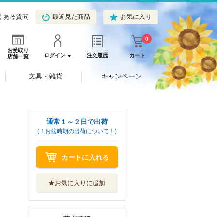
くある質問
最近見た商品
お気に入り
0
お受取り
ログイン
注文履歴
カート
店舗一覧
文具・雑貨
キャンペーン
通常１～２日で出荷
(！お盆時期の出荷について！)
カートに入れる
★お気に入りに追加