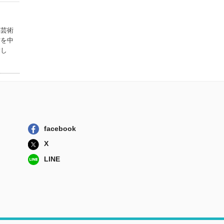
立芸術
材を中
指し
facebook
X
LINE