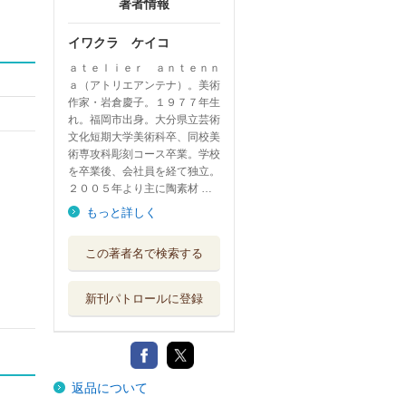
著者情報
イワクラ ケイコ
ａｔｅｌｉｅｒ ａｎｔｅｎｎ
ａ（アトリエアンテナ）。美術
作家・岩倉慶子。１９７７年生
れ。福岡市出身。大分県立芸術
文化短期大学美術科卒、同校美
術専攻科彫刻コース卒業。学校
を卒業後、会社員を経て独立。
２００５年より主に陶素材 …
もっと詳しく
この著者名で検索する
新刊パトロールに登録
返品について