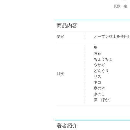
頁数・縦
商品内容
要旨
オーブン粘土を使用
鳥
お花
ちょうちょ
ウサギ
どんぐり
目次
リス
ネコ
森の木
きのこ
雲〔ほか〕
著者紹介