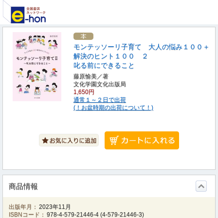
モンテッソーリ子育て 大人の悩み１００＋
解決のヒント１００ ２
叱る前にできること
藤原愉美／著
文化学園文化出版局
1,650円
通常１～２日で出荷
(！お盆時期の出荷について！)
商品情報
出版年月：
2023年11月
ISBNコード：
978-4-579-21446-4
(
4-579-21446-3
)