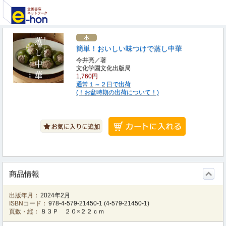
簡単！おいしい味つけで蒸し中華
今井亮／著
文化学園文化出版局
1,760円
通常１～２日で出荷
(！お盆時期の出荷について！)
商品情報
出版年月：
2024年2月
ISBNコード：
978-4-579-21450-1
(
4-579-21450-1
)
頁数・縦：
８３Ｐ ２０×２２ｃｍ