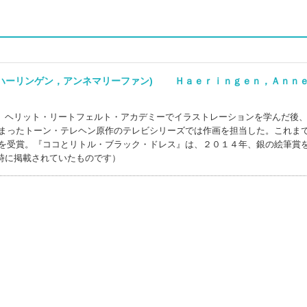
(ハーリンゲン，アンネマリーファン) Ｈａｅｒｉｎｇｅｎ，Ａｎｎ
。ヘリット・リートフェルト・アカデミーでイラストレーションを学んだ後
まったトーン・テレヘン原作のテレビシリーズでは作画を担当した。これまで
賞を受賞。『ココとリトル・ブラック・ドレス』は、２０１４年、銀の絵筆賞
時に掲載されていたものです）