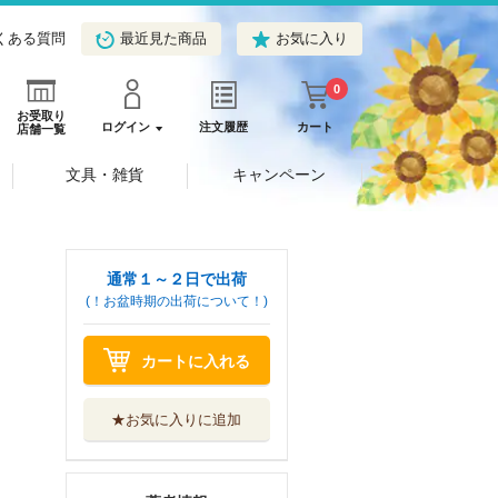
くある質問
最近見た商品
お気に入り
0
お受取り
ログイン
注文履歴
カート
店舗一覧
文具・雑貨
キャンペーン
通常１～２日で出荷
(！お盆時期の出荷について！)
カートに入れる
★お気に入りに追加