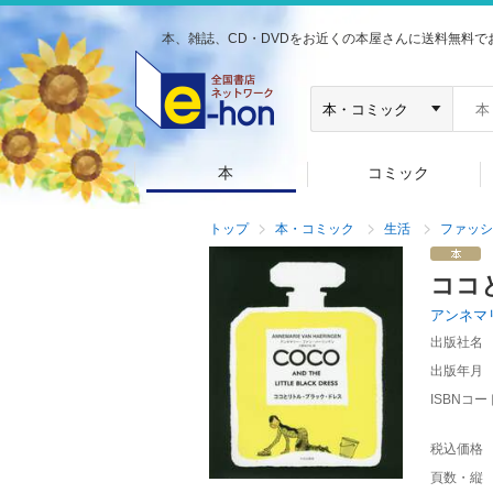
本、雑誌、CD・DVDをお近くの本屋さんに送料無料で
本
コミック
トップ
本・コミック
生活
ファッシ
ココ
アンネマ
出版社名
出版年月
ISBNコー
税込価格
頁数・縦