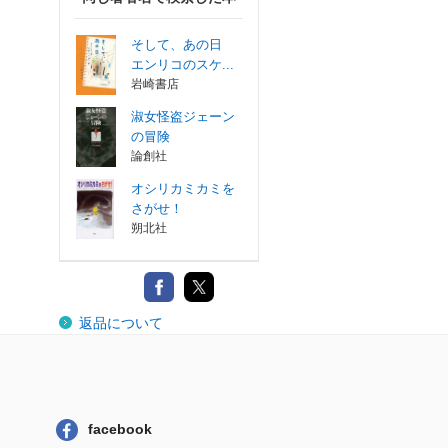
そして、あの日
エンリコのスケ...
岩崎書店
淑女怪盗ジェーン
の冒険
論創社
オシリカミカミを
さがせ！
朔北社
返品について
facebook