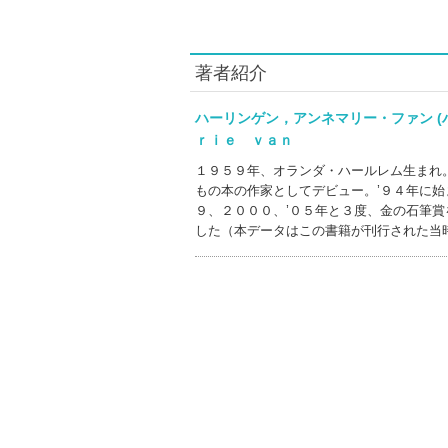
著者紹介
ハーリンゲン，アンネマリー・ファン 
ｒｉｅ ｖａｎ
１９５９年、オランダ・ハールレム生まれ
もの本の作家としてデビュー。’９４年に始
９、２０００、’０５年と３度、金の石筆
した（本データはこの書籍が刊行された当