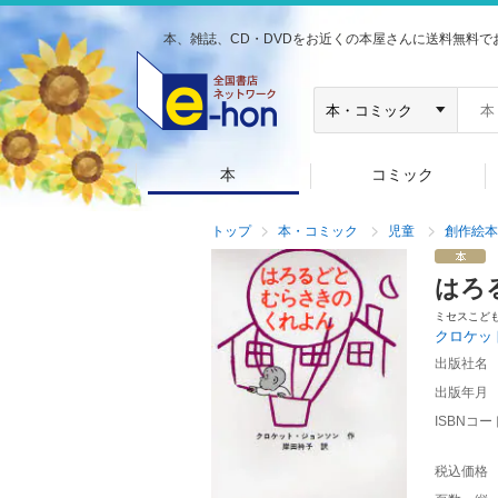
本、雑誌、CD・DVDをお近くの本屋さんに送料無料で
本
コミック
トップ
本・コミック
児童
創作絵本
はろ
ミセスこど
クロケッ
出版社名
出版年月
ISBNコー
税込価格