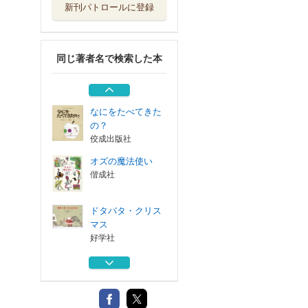
新刊パトロールに登録
７ひきのこうさぎ
好学社
同じ著者名で検索した本
どうぶつしんぶん
福音館書店
なにをたべてきた
の？
佼成出版社
オズの魔法使い
偕成社
ドタバタ・クリス
マス
好学社
７ひきのこうさぎ
好学社