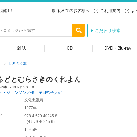
初めてのお客様へ
ご利用案内
よ
お届け！
こだわり検索
雑誌
CD
DVD・Blu-ray
世界の絵本
るどとむらさきのくれよん
もの本 ハロルドシリーズ
ト・ジョンソン／作 岸田衿子／訳
文化出版局
1977年
ド
978-4-579-40245-8
（
4-579-40245-6
）
1,045円