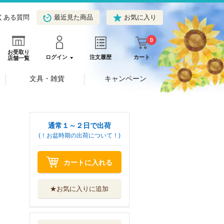
くある質問
最近見た商品
お気に入り
0
お受取り
ログイン
注文履歴
カート
店舗一覧
文具・雑貨
キャンペーン
通常１～２日で出荷
(！お盆時期の出荷について！)
カートに入れる
★お気に入りに追加
ドタバタ・クリス
マス
好学社