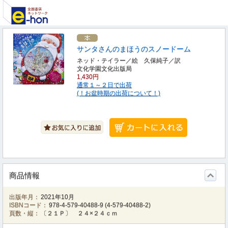
サンタさんのまほうのスノードーム
ネッド・テイラー／絵 久保純子／訳
文化学園文化出版局
1,430円
通常１～２日で出荷
(！お盆時期の出荷について！)
商品情報
出版年月：
2021年10月
ISBNコード：
978-4-579-40488-9
(
4-579-40488-2
)
頁数・縦：
〔２１Ｐ〕 ２４×２４ｃｍ