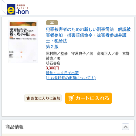
犯罪被害者のための新しい刑事司法 解説被
害者参加・損害賠償命令・被害者参加弁護
士・犯給法
第２版
岡村勲／監修 守屋典子／著 高橋正人／著 京野
哲也／著
明石書店
3,300円
通常１～２日で出荷
(！お盆時期の出荷について！)
商品情報