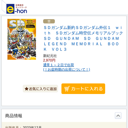
ＳＤガンダム新約ＳＤガンダム外伝１ ｗｉ
ｔｈ ＳＤガンダム時空伝メモリアルブック
ＳＤ ＧＵＮＤＡＭ ＳＤ ＧＵＮＤＡＭ
ＬＥＧＥＮＤ ＭＥＭＯＲＩＡＬ ＢＯＯ
Ｋ ＶＯＬ３
新紀元社
2,970円
通常１～２日で出荷
(！お盆時期の出荷について！)
商品情報
出版年月：
2023年12月