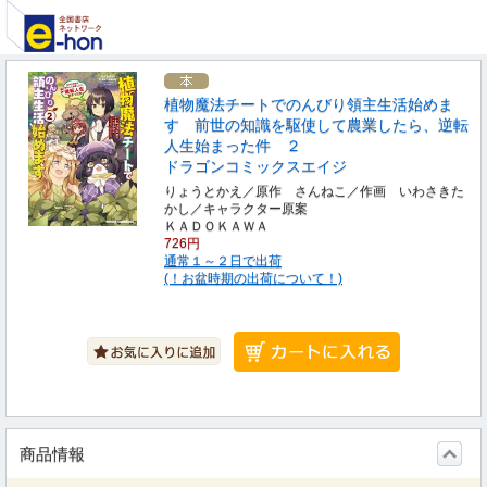
植物魔法チートでのんびり領主生活始めま
す 前世の知識を駆使して農業したら、逆転
人生始まった件 ２
ドラゴンコミックスエイジ
りょうとかえ／原作 さんねこ／作画 いわさきた
かし／キャラクター原案
ＫＡＤＯＫＡＷＡ
726円
通常１～２日で出荷
(！お盆時期の出荷について！)
商品情報