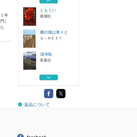
ともぐい
を１年
新潮社
部門）
った
隣の畑は青々と
Ｕ－ＮＥＸＴ
清浄島
双葉社
夜明けのハントレ
ス
文藝春秋
介護者Ｄ
返品について
朝日新聞出版
ともぐい
新潮社