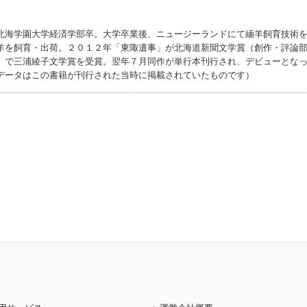
北海学園大学経済学部卒。大学卒業後、ニュージーランドにて緬羊飼育技術
羊を飼育・出荷。２０１２年「東陬遺事」が北海道新聞文学賞（創作・評論
」で三浦綾子文学賞を受賞。翌年７月同作が単行本刊行され、デビューとな
データはこの書籍が刊行された当時に掲載されていたものです）