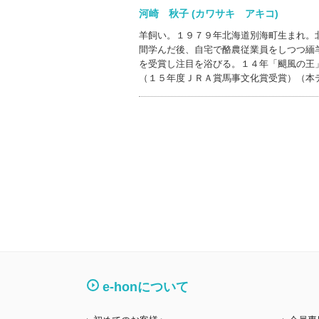
河崎 秋子 (カワサキ アキコ)
羊飼い。１９７９年北海道別海町生まれ。
間学んだ後、自宅で酪農従業員をしつつ緬
を受賞し注目を浴びる。１４年「颶風の王
（１５年度ＪＲＡ賞馬事文化賞受賞）（本
e-honについて