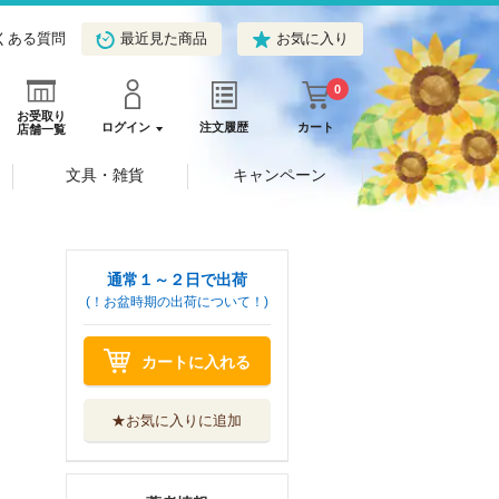
くある質問
最近見た商品
お気に入り
0
お受取り
ログイン
注文履歴
カート
店舗一覧
文具・雑貨
キャンペーン
通常１～２日で出荷
(！お盆時期の出荷について！)
カートに入れる
★お気に入りに追加