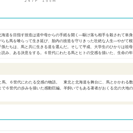
２４７Ｐ １５ｃｍ
北海道を目指す捨造は道中母からの手紙を開く―駆け落ち相手を殺されて単身
がらも馬を喰らって生き延び、胎内の捨造を守りきった壮絶な人生―やがて根
子孫たちは、馬と共に生きる道を選んだ。そして平成、大学生のひかりは祖母
を読み、ある決意をする。６世代にわたる馬とヒトの交感を描いた、生命の年
と馬、６世代にわたる交感の物語。 東北と北海道を舞台に、馬とかかわる数
まで６世代の歩みを描いた感動巨編。羊飼いでもある著者がおくる北の大地の