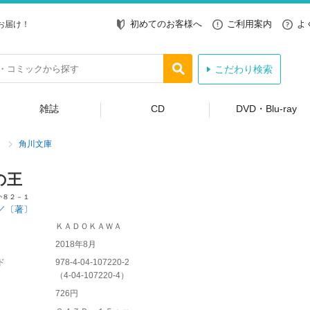
初めてのお客様へ
ご利用案内
よ
お届け！
こだわり検索
雑誌
CD
DVD・Blu-ray
角川文庫
の王
か８２－１
／〔著〕
ＫＡＤＯＫＡＷＡ
2018年8月
ド
978-4-04-107220-2
（
4-04-107220-4
）
726円