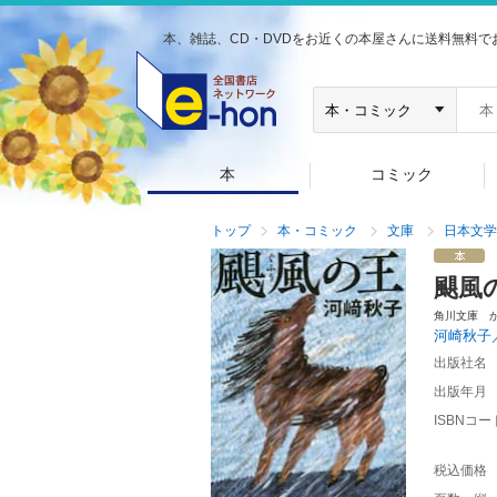
本、雑誌、CD・DVDをお近くの本屋さんに送料無料で
本
コミック
トップ
本・コミック
文庫
日本文学
颶風
角川文庫 
河崎秋子
出版社名
出版年月
ISBNコー
税込価格