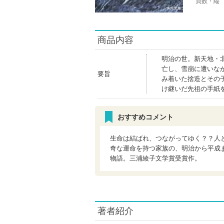
頁数・縦
商品内容
明治の世。新天地・
亡し、雪崩に遭いな
要旨
み着いた捨造とその
け継いだ先祖の手紙
おすすめコメント
生命は結ばれ、つながってゆく？？人
奇な運命を持つ家族の、明治から平成
物語。三浦綾子文学賞受賞作。
著者紹介