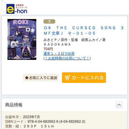
ロキ ＴＨＥ ＣＵＲＳＥＤ ＳＯＮＧ ３
ＭＦ文庫Ｊ そ－０１－０５
みきとＰ／原作・監修 総夜ムカイ／著
ＫＡＤＯＫＡＷＡ
704円
通常１～２日で出荷
(！お盆時期の出荷について！)
商品情報
出版年月：
2023年7月
ISBNコード：
978-4-04-682662-6
(
4-04-682662-2
)
頁数・縦：
２６３Ｐ １５ｃｍ