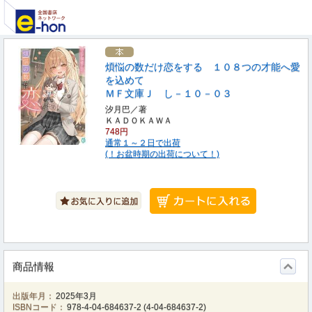
煩悩の数だけ恋をする １０８つの才能へ愛
を込めて
ＭＦ文庫Ｊ し－１０－０３
汐月巴／著
ＫＡＤＯＫＡＷＡ
748円
通常１～２日で出荷
(！お盆時期の出荷について！)
商品情報
出版年月：
2025年3月
ISBNコード：
978-4-04-684637-2
(
4-04-684637-2
)