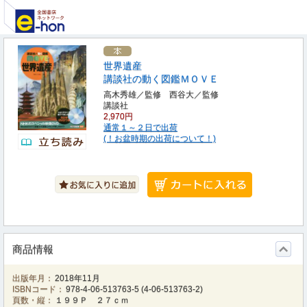
世界遺産
講談社の動く図鑑ＭＯＶＥ
高木秀雄／監修 西谷大／監修
講談社
2,970円
通常１～２日で出荷
(！お盆時期の出荷について！)
商品情報
出版年月：
2018年11月
ISBNコード：
978-4-06-513763-5
(
4-06-513763-2
)
頁数・縦：
１９９Ｐ ２７ｃｍ