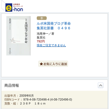
ルポ米国発ブログ革命
集英社新書 ０４９６
池尾伸一／著
集英社
792円
現在ご注文できません
商品情報
出版年月：
2009年6月
ISBNコード：
978-4-08-720496-4
(
4-08-720496-0
)
頁数・縦：
２３６Ｐ １８ｃｍ