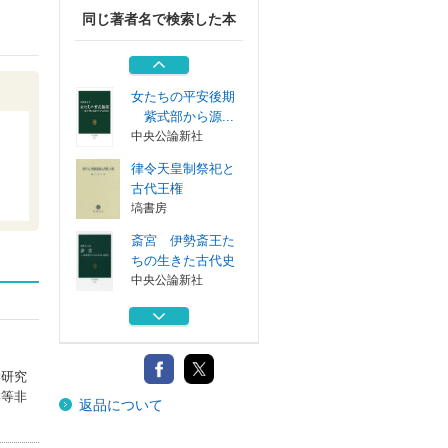
同じ著者名で検索した本
伊勢斎宮の歴史と
文化
塙書房
女たちの平安後期
紫式部から源...
中央公論新社
律令天皇制祭祀と
古代王権
塙書房
斎宮 伊勢斎王た
ちの生きた古代史
中央公論新社
伊勢斎宮の祭祀と
制度
塙書房
学研究
伊勢斎宮の歴史と
学等非
返品について
文化
塙書房