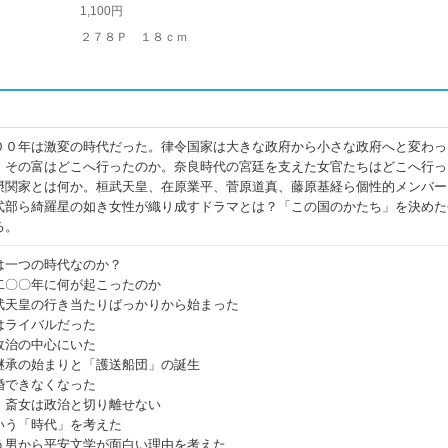
1,100円
２７８Ｐ １８ｃｍ
００年は激変の時代だった。律令国家は大きな政府から小さな政府へと変わっ
。その富はどこへ行ったのか。奈良時代の宮廷を支えた女官たちはどこへ行っ
摂関家とは何か。桓武天皇、在原業平、菅原道真、藤原基経ら個性的メンバー
式部ら綺羅星の如き女性が織り成すドラマとは？「この国のかたち」を決めた
る。
は一つの時代なのか？
二〇〇年に何が起こったのか
武天皇の行き当たりばっかりから始まった
はライバルだった
政治の中心にいた
継承の始まりと「護送船団」の誕生
婚できなくなった
・斎女は政治と切り離せない
いう「時代」を考えた
う男から平安文学が面白い理由を考えた