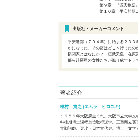
第９章 『源氏物語
第１０章 平安前期
出版社・メーカーコメント
平安遷都（７９４年）に始まる２００
かになった。その富はどこへ行ったの
摂関家とはなにか？ 桓武天皇・在原
部ら綺羅星の女性たちが織り成すドラ
著者紹介
榎村 寛之 (エムラ ヒロユキ)
１９５９年大阪府生まれ。大阪市立大学文
科後期博士課程単位取得退学。三重県立斎
常勤講師。専攻・日本古代史。博士（文学