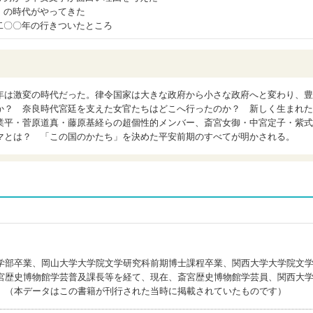
』の時代がやってきた
二〇〇年の行きついたところ
年は激変の時代だった。律令国家は大きな政府から小さな政府へと変わり、豊
か？ 奈良時代宮廷を支えた女官たちはどこへ行ったのか？ 新しく生まれた
業平・菅原道真・藤原基経らの超個性的メンバー、斎宮女御・中宮定子・紫式
マとは？ 「この国のかたち」を決めた平安前期のすべてが明かされる。
学部卒業、岡山大学大学院文学研究科前期博士課程卒業、関西大学大学院文
宮歴史博物館学芸普及課長等を経て、現在、斎宮歴史博物館学芸員、関西大
）（本データはこの書籍が刊行された当時に掲載されていたものです）