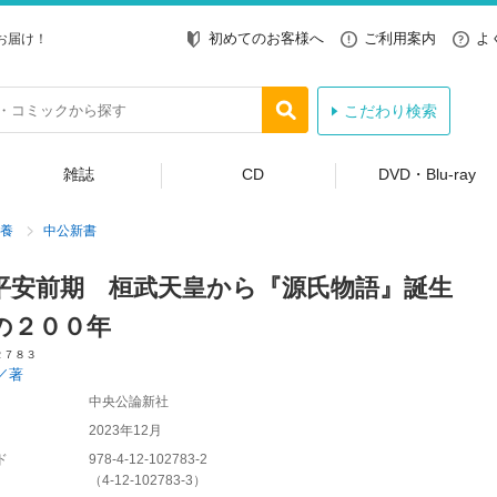
初めてのお客様へ
ご利用案内
よ
お届け！
こだわり検索
雑誌
CD
DVD・Blu-ray
養
中公新書
平安前期 桓武天皇から『源氏物語』誕生
の２００年
２７８３
／著
中央公論新社
2023年12月
ド
978-4-12-102783-2
（
4-12-102783-3
）