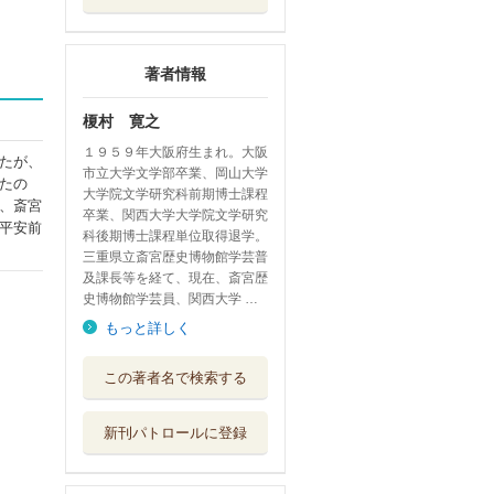
著者情報
榎村 寛之
１９５９年大阪府生まれ。大阪
たが、
市立大学文学部卒業、岡山大学
たの
大学院文学研究科前期博士課程
、斎宮
卒業、関西大学大学院文学研究
平安前
科後期博士課程単位取得退学。
三重県立斎宮歴史博物館学芸普
及課長等を経て、現在、斎宮歴
史博物館学芸員、関西大学 …
もっと詳しく
斎宮 伊勢斎王た
この著者名で検索する
ちの生きた古代史
中央公論新社
新刊パトロールに登録
伊勢斎宮の祭祀と
制度
塙書房