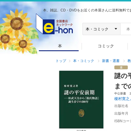
本、雑誌、CD・DVDをお近くの本屋さんに送料無料で
本
コミック
トップ
本・コミック
新書・選書
教
謎の
まで
中公新書 
榎村寛之
出版社名
出版年月
ISBNコー