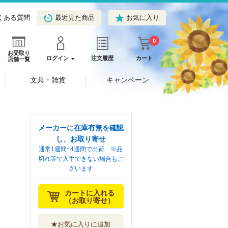
くある質問
最近見た商品
お気に入り
0
お受取り
ログイン
注文履歴
カート
店舗一覧
文具・雑貨
キャンペーン
メーカーに在庫有無を確認
し、お取り寄せ
通常1週間~4週間で出荷 ※品
切れ等で入手できない場合もご
ざいます
カートに入れる
（お取り寄せ）
★お気に入りに追加