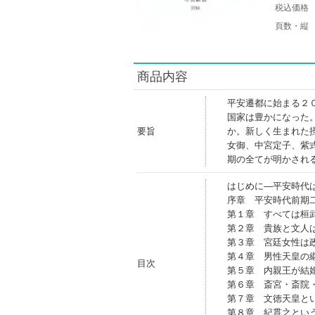
税込価格
頁数・縦
商品内容
平安遷都に始まる２
国家は豊かになった
要旨
か。新しく生まれた
女御、中宮定子、紫
期の全てが明かされ
はじめに―平安時代
序章 平安時代前期
第１章 すべては桓
第２章 貴族と文人
第３章 宮廷女性は
第４章 男性天皇の
目次
第５章 内親王が結
第６章 斎宮・斎院
第７章 文徳天皇と
第８章 紀貫之とい