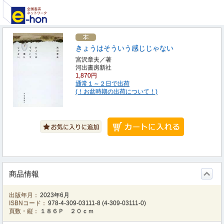
きょうはそういう感じじゃない
宮沢章夫／著
河出書房新社
1,870円
通常１～２日で出荷
(！お盆時期の出荷について！)
商品情報
出版年月：
2023年6月
ISBNコード：
978-4-309-03111-8
(
4-309-03111-0
)
頁数・縦：
１８６Ｐ ２０ｃｍ