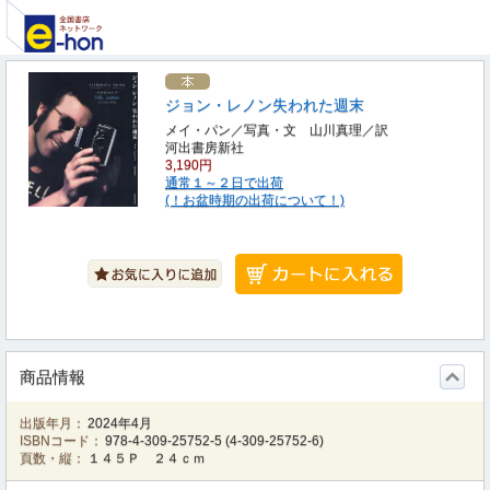
ジョン・レノン失われた週末
メイ・パン／写真・文 山川真理／訳
河出書房新社
3,190円
通常１～２日で出荷
(！お盆時期の出荷について！)
商品情報
出版年月：
2024年4月
ISBNコード：
978-4-309-25752-5
(
4-309-25752-6
)
頁数・縦：
１４５Ｐ ２４ｃｍ