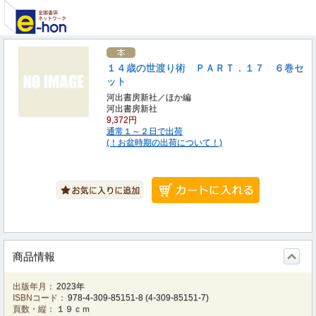
１４歳の世渡り術 ＰＡＲＴ．１７ ６巻セ
ット
河出書房新社／ほか編
河出書房新社
9,372円
通常１～２日で出荷
(！お盆時期の出荷について！)
商品情報
出版年月：
2023年
ISBNコード：
978-4-309-85151-8
(
4-309-85151-7
)
頁数・縦：
１９ｃｍ