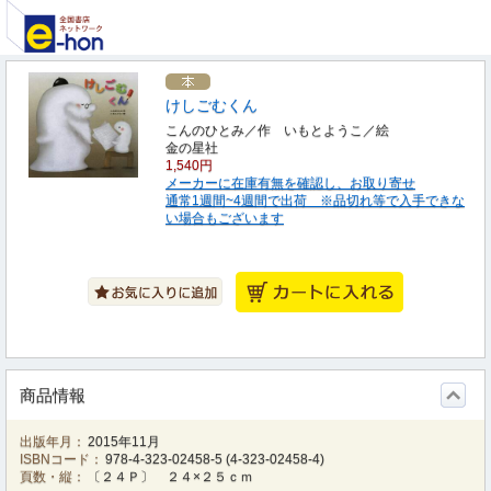
けしごむくん
こんのひとみ／作 いもとようこ／絵
金の星社
1,540円
メーカーに在庫有無を確認し、お取り寄せ
通常1週間~4週間で出荷 ※品切れ等で入手できな
い場合もございます
商品情報
出版年月：
2015年11月
ISBNコード：
978-4-323-02458-5
(
4-323-02458-4
)
頁数・縦：
〔２４Ｐ〕 ２４×２５ｃｍ