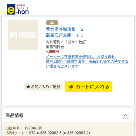
豊竹座浄瑠璃集 ２
叢書江戸文庫 １１
向井芳樹／〔ほか〕校訂
国書刊行会
4,699円
メーカーに在庫有無を確認し、お取り寄せ
通常1週間~4週間で出荷 ※品切れ等で入手できな
い場合もございます
商品情報
出版年月：
1990年3月
ISBNコード：
978-4-336-02092-5
(
4-336-02092-2
)